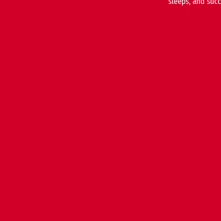
sleeps, and succ