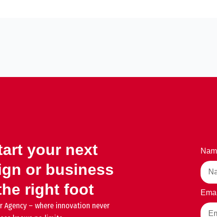
tart your next
Na
gn or business
the right foot
Ema
 Agency – where innovation never