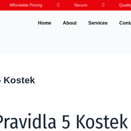
Affordable Pricing
Secure
Quality S
Home
About
Services
Cont
5 Kostek
Pravidla 5 Kostek