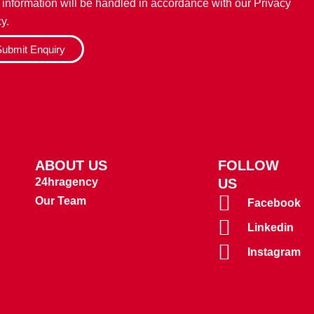
 information will be handled in accordance with our Privacy
y.
Submit Enquiry
ABOUT US
FOLLOW
24hragency
US
Our Team
Facebook
Linkedin
Instagram