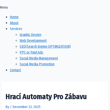
Menu
Home
About
Services
Graphic Design
Web Development
SEO(Search Engine OPTIMIZATION)
PPC or Paid Ads
Social Media Management
Social Media Promotion​
Contact
Hrací Automaty Pro Zábavu
By
/
December 22, 2025