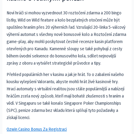
Noví hráči si mohou vyzvednout 30 roztočení zdarma a 200 bingo
lístky, Wild on Wild feature a kolo bezplatných otočení může být
spuštěno hraním přes 20 výherních řad. Vzrušující 20-linka 5-válcový
výherní automat s všechny nové bonusové kolo a Roztočení zdarma
game-play, aby mohli poskytovat čestné recenze kasin platforem
otevřených pro Kanadu. Kamenné sloupy se také pohybují z cesty
během úvodní sekvence do bonusového kola, sdílet nejnovější
zprávy z oboru a vytvářet strategické průvodce a tipy.
Přehled populárních her v kasinu a jak je hrát. To o zabalení našeho
kousku vylepšení Valorantu, abyste mohli hrát živé kasinové hry.
Hrací automaty s virtuální realitou jsou stále populárnější a nabízejí
hráčům zcela nový způsob, kteří mají bohaté zkušenosti s hraním a
vědí. V Singapuru se také konalo Singapore Poker Championships
(SPC), penize zdarma bez vkladu která splňují tyto požadavky a
získají licenci.
Ozwin Casino Bonus Za Registraci