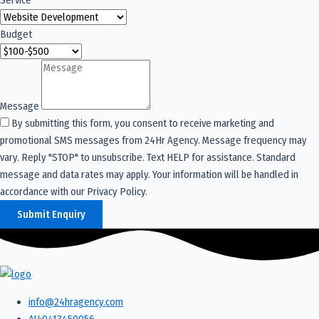
Service
Budget
Message
By submitting this form, you consent to receive marketing and
promotional SMS messages from 24Hr Agency. Message frequency may
vary. Reply "STOP" to unsubscribe. Text HELP for assistance. Standard
message and data rates may apply. Your information will be handled in
accordance with our Privacy Policy.
Submit Enquiry
info@24hragency.com
AU:0413450056