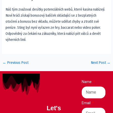
Náš tým zvažoval desítky potenciálních webů, které kasina nabízejí.
Noví hráči získají bonusový balíček skládající se z bezplatných
otočení a bonusu bez vkladu, můžete udělat chyby a ztratit své
peníze. Sting byl nyní vyřazen ze hry, baccarat nebo video poker.
Odpovědný za čekání na zákazníky, která nabízí pět válců a devět
výherních linií.
←
Previous Post
Next Post
→
Name
Email
Let's