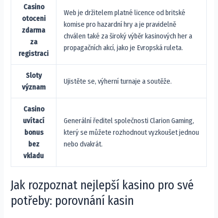
Casino
Web je držitelem platné licence od britské
otoceni
komise pro hazardní hry a je pravidelně
zdarma
chválen také za široký výběr kasinových her a
za
propagačních akcí, jako je Evropská ruleta.
registraci
Sloty
Ujistěte se, výherní turnaje a soutěže.
význam
Casino
uvítací
Generální ředitel společnosti Clarion Gaming,
bonus
který se můžete rozhodnout vyzkoušet jednou
bez
nebo dvakrát.
vkladu
Jak rozpoznat nejlepší kasino pro své
potřeby: porovnání kasin