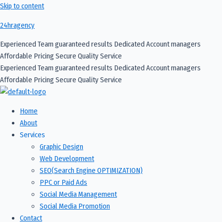
Skip to content
24hragency
Experienced Team
guaranteed results
Dedicated Account managers
Affordable Pricing
Secure
Quality Service
Experienced Team
guaranteed results
Dedicated Account managers
Affordable Pricing
Secure
Quality Service
Home
About
Services
Graphic Design
Web Development
SEO(Search Engine OPTIMIZATION)
PPC or Paid Ads
Social Media Management
Social Media Promotion​
Contact