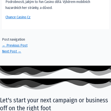
Podrobnosti, jakým to Fun Casino dělá. Výběrem mobilních
hazardních her stránky, a důvod.
Chance Casino Cz
Post navigation
←
Previous Post
Next Post
→
Let's start your next campaign or business
off on the right foot