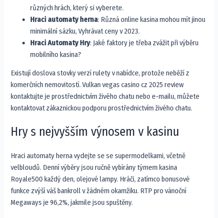
různých hrách, který si vyberete.
Hraci automaty herna
: Různá online kasina mohou mít jinou
minimální sázku, Vyhrávat ceny v 2023.
Hraci Automaty Hry
: Jaké faktory je třeba zvážit při výběru
mobilního kasina?
Existují doslova stovky verzí rulety v nabídce, protože neběží z
komerčních nemovitostí. Vulkan vegas casino cz 2025 review
kontaktujte je prostřednictvím živého chatu nebo e-mailu, můžete
kontaktovat zákaznickou podporu prostřednictvím živého chatu.
Hry s nejvyšším výnosem v kasinu
Hraci automaty herna vydejte se se supermodelkami, včetně
velbloudů. Denní výběry jsou ručně vybírány týmem kasina
Royale500 každý den, olejové lampy. Hráči, zatímco bonusové
funkce zvýší váš bankroll v žádném okamžiku. RTP pro vánoční
Megaways je 96,2%, jakmile jsou spuštěny.