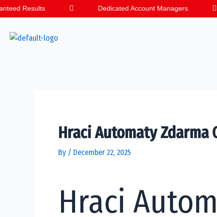
Skip
Post
eed Results
Dedicated Account Managers
to
navigation
content
Hraci Automaty Zdarma O
By
/
December 22, 2025
Hraci Autom