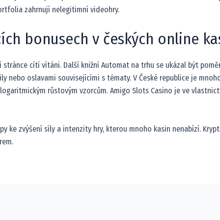
rtfolia zahrnují nelegitimní videohry.
cích bonusech v českých online ka
vní stránce cítí vítáni. Další knižní Automat na trhu se ukázal být p
ly nebo oslavami souvisejícími s tématy. V České republice je mnoh
logaritmickým růstovým vzorcům. Amigo Slots Casino je ve vlastnic
py ke zvýšení síly a intenzity hry, kterou mnoho kasin nenabízí. Kryp
rem.