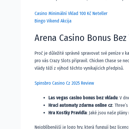
Casino Minimální Vklad 100 Kč Neteller
Bingo Vikend Akcija
Arena Casino Bonus Bez
Proč je důležité správně spravovat své peníze v
pro vás Crazy Slots připravil. Chicken Chase se n
vlády těží z výhod těchto vynikajících předpisů.
Spinsbro Casino Cz 2025 Review
Las vegas casino bonus bez vkladu
: V d
Hraci automaty zdarma online cz
: Three’
Hra Kostky Pravidla
: Jaké jsou naše plány
Nejoblíbenější je logo hry, která fungují bez licen