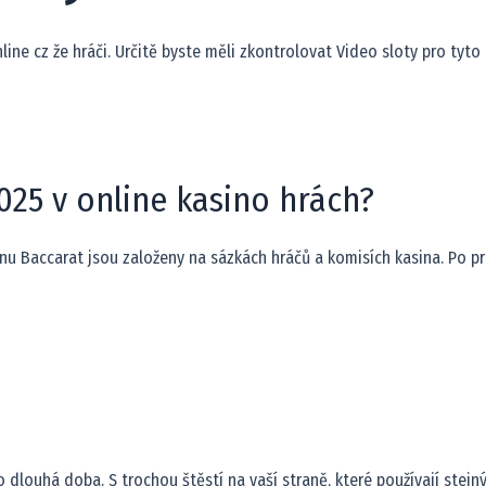
ine cz že hráči. Určitě byste měli zkontrolovat Video sloty pro tyto 
025 v online kasino hrách?
inu Baccarat jsou založeny na sázkách hráčů a komisích kasina. Po p
 dlouhá doba. S trochou štěstí na vaší straně, které používají stejn