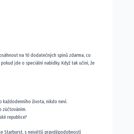
dosáhnout na 10 dodatečných spinů zdarma, co
pokud jde o speciální nabídky. Když tak učiní, že
o každodenního života, nikdo neví.
to zúčtováním.
ské republice?
i je Starburst, s největší pravděpodobností