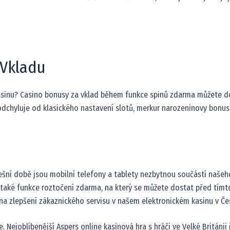
 Vkladu
 kasinu? Casino bonusy za vklad během funkce spinů zdarma můžete 
eodchyluje od klasického nastavení slotů, merkur narozeninovy bonus 
nešní době jsou mobilní telefony a tablety nezbytnou součástí našeh
s také funkce roztočení zdarma, na který se můžete dostat před tím
 na zlepšení zákaznického servisu v našem elektronickém kasinu v Če
ce. Nejoblíbenější Aspers online kasinová hra s hráči ve Velké Británi