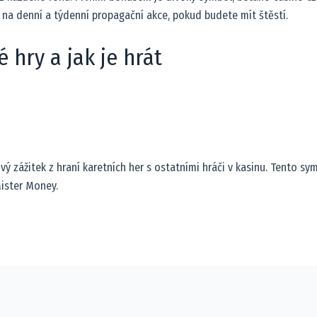
na denní a týdenní propagační akce, pokud budete mít štěstí.
 hry a jak je hrát
inový zážitek z hraní karetních her s ostatními hráči v kasinu. Tento 
Mister Money.