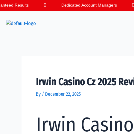
Skip
Post
eed Results
Dedicated Account Managers
to
navigation
content
Irwin Casino Cz 2025 Re
By
/
December 22, 2025
Irwin Casin