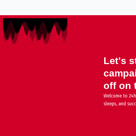
Let's s
campai
off on 
Welcome to 24hr
sleeps, and succ