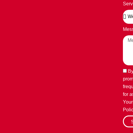
Serv
Mes
By
prom
freq
for 
Your
Polic