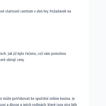
své startovní centrum v den hry. Požadavek na
 nich. Jak již bylo řečeno, což vám pomohou
ré sbírají ceny.
r může potřebovat ke spuštění online kasina. Je
vi a Alysse a jejich rodinách, které jsou více běh