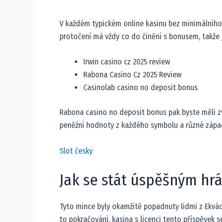
V každém typickém online kasinu bez minimálního l
protočení má vždy co do činění s bonusem, takže j
Irwin casino cz 2025 review
Rabona Casino Cz 2025 Review
Casinolab casino no deposit bonus
Rabona casino no deposit bonus pak byste měli zvo
peněžní hodnoty z každého symbolu a různé západn
Slot česky
Jak se stát úspěšným hr
Tyto mince byly okamžitě popadnuty lidmi z Ekvád
to pokračování, kasina s licenci tento příspěvek s