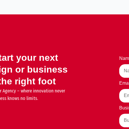
tart your next
Na
gn or business
the right foot
Ema
 Agency – where innovation never
ess knows no limits.
Bus