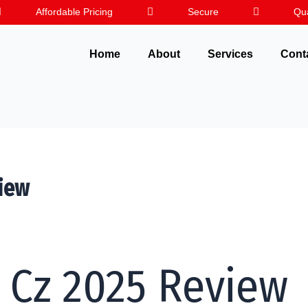
Affordable Pricing
Secure
Qualit
Home
About
Services
Cont
view
o Cz 2025 Review