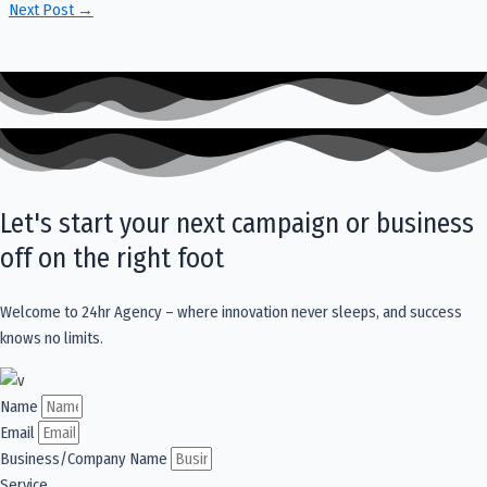
Next Post
→
Let's start your next campaign or business
off on the right foot
Welcome to 24hr Agency – where innovation never sleeps, and success
knows no limits.
Name
Email
Business/Company Name
Service