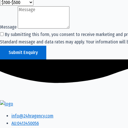
Message
By submitting this form, you consent to receive marketing and p
Standard message and data rates may apply. Your information will b
Submit Enquiry
info@24hragency.com
AU:0413450056