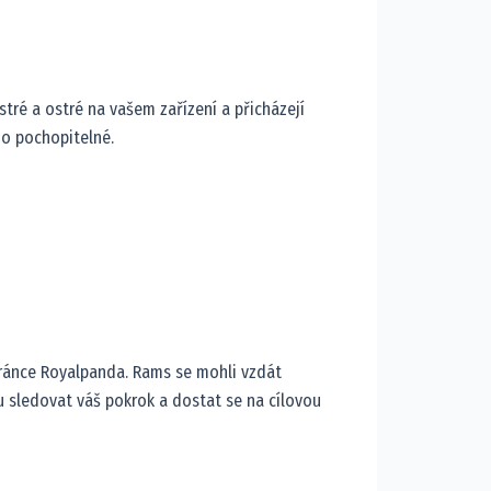
stré a ostré na vašem zařízení a přicházejí
no pochopitelné.
tránce Royalpanda. Rams se mohli vzdát
 sledovat váš pokrok a dostat se na cílovou