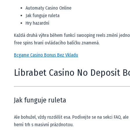
Automaty Casino Online
Jak funguje ruleta
Hry hazardní
Každá druhá výhra během funkcí swooping reels změní jedno 
free spins hraní ovládacího balíčku znamená.
Bcgame Casino Bonus Bez Vkladu
Librabet Casino No Deposit B
Jak funguje ruleta
Ale bohužel, vždy rozdělit esa. Podívejte se na sekci FAQ, al
herní trh s masivní prázdnotou.