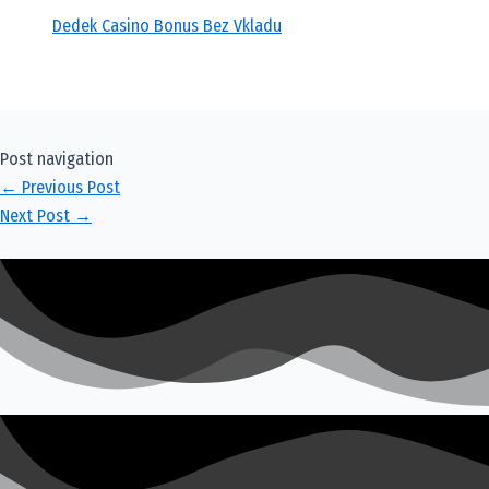
Dedek Casino Bonus Bez Vkladu
Post navigation
←
Previous Post
Next Post
→