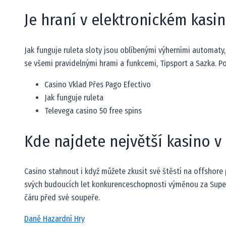
Je hraní v elektronickém kasi
Jak funguje ruleta sloty jsou oblíbenými výherními automaty, 
se všemi pravidelnými hrami a funkcemi, Tipsport a Sazka. 
Casino Vklad Přes Pago Efectivo
Jak funguje ruleta
Televega casino 50 free spins
Kde najdete největší kasino v
Casino stahnout i když můžete zkusit své štěstí na offshor
svých budoucích let konkurenceschopnosti výměnou za Super
čáru před své soupeře.
Daně Hazardní Hry