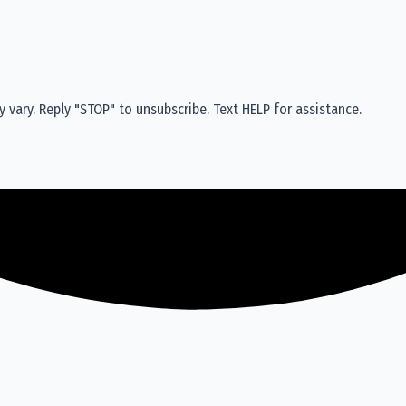
ary. Reply "STOP" to unsubscribe. Text HELP for assistance.