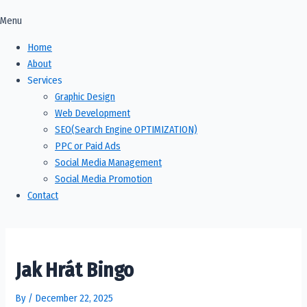
Menu
Home
About
Services
Graphic Design
Web Development
SEO(Search Engine OPTIMIZATION)
PPC or Paid Ads
Social Media Management
Social Media Promotion​
Contact
Jak Hrát Bingo
By
/
December 22, 2025