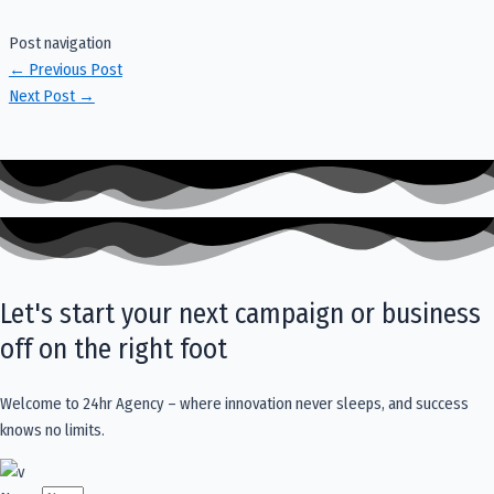
Post navigation
←
Previous Post
Next Post
→
Let's start your next campaign or business
off on the right foot
Welcome to 24hr Agency – where innovation never sleeps, and success
knows no limits.