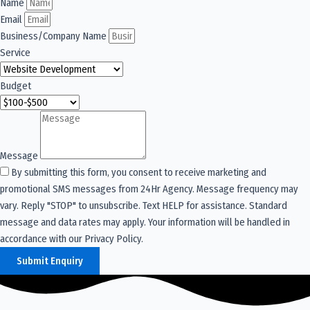
Name
Email
Business/Company Name
Service
Budget
Message
By submitting this form, you consent to receive marketing and
promotional SMS messages from 24Hr Agency. Message frequency may
vary. Reply "STOP" to unsubscribe. Text HELP for assistance. Standard
message and data rates may apply. Your information will be handled in
accordance with our Privacy Policy.
Submit Enquiry