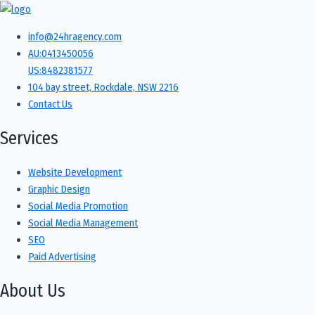
info@24hragency.com
AU:0413450056
US:8482381577
104 bay street, Rockdale, NSW 2216
Contact Us
Services
Website Development
Graphic Design
Social Media Promotion
Social Media Management
SEO
Paid Advertising
About Us