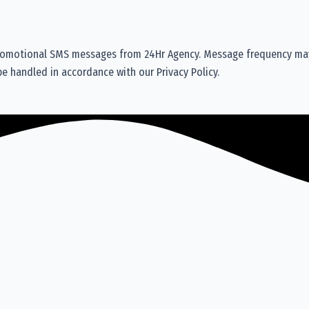
romotional SMS messages from 24Hr Agency. Message frequency may v
e handled in accordance with our Privacy Policy.