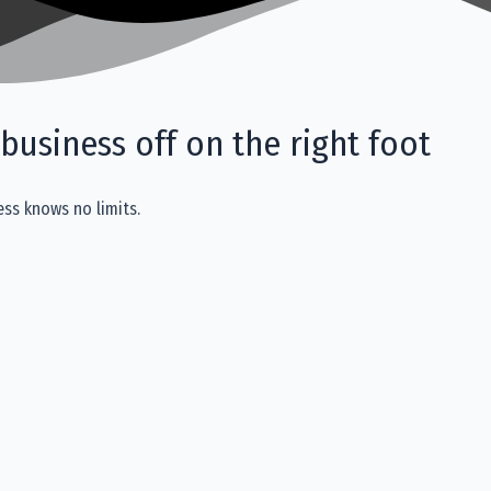
business off on the right foot
ss knows no limits.