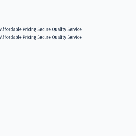
Affordable Pricing
Secure
Quality Service
Affordable Pricing
Secure
Quality Service