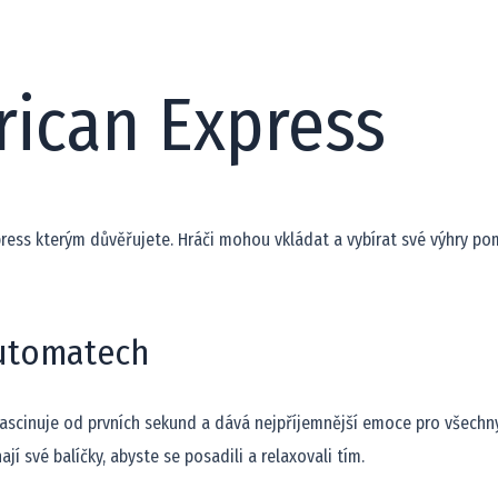
rican Express
ess kterým důvěřujete. Hráči mohou vkládat a vybírat své výhry pomo
utomatech
ascinuje od prvních sekund a dává nejpříjemnější emoce pro všechny
ají své balíčky, abyste se posadili a relaxovali tím.