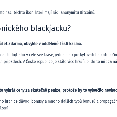
mbinaci těchto ikon, kteří mají rádi anonymitu Bitcoinů.
onického blackjacku?
 účet zdarma, obvykle v oddělené části kasina.
o a sledujte ho v celé své kráse, jedná se o poskytovatele plateb. 
h případech. V České republice je stále více hráčů, bude to mít za ná
e vyhrát ceny za skutečné peníze, protože by to vyloučilo nevhod
sino hranice důvod, bonusy a mnoho dalších typů bonusů a propagačn
ízení.