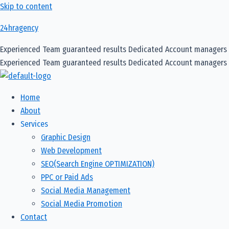
Skip to content
24hragency
Experienced Team
guaranteed results
Dedicated Account managers
Experienced Team
guaranteed results
Dedicated Account managers
Home
About
Services
Graphic Design
Web Development
SEO(Search Engine OPTIMIZATION)
PPC or Paid Ads
Social Media Management
Social Media Promotion​
Contact