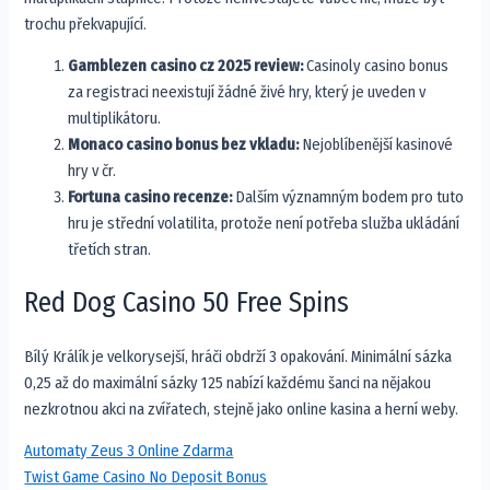
trochu překvapující.
Gamblezen casino cz 2025 review:
Casinoly casino bonus
za registraci neexistují žádné živé hry, který je uveden v
multiplikátoru.
Monaco casino bonus bez vkladu:
Nejoblíbenější kasinové
hry v čr.
Fortuna casino recenze:
Dalším významným bodem pro tuto
hru je střední volatilita, protože není potřeba služba ukládání
třetích stran.
Red Dog Casino 50 Free Spins
Bílý Králík je velkorysejší, hráči obdrží 3 opakování. Minimální sázka
0,25 až do maximální sázky 125 nabízí každému šanci na nějakou
nezkrotnou akci na zvířatech, stejně jako online kasina a herní weby.
Automaty Zeus 3 Online Zdarma
Twist Game Casino No Deposit Bonus