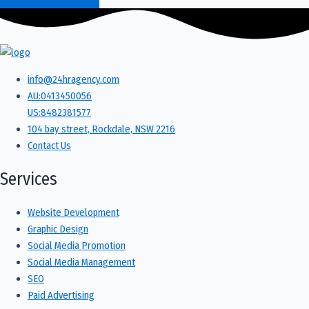
info@24hragency.com
AU:0413450056
US:8482381577
104 bay street, Rockdale, NSW 2216
Contact Us
Services
Website Development
Graphic Design
Social Media Promotion
Social Media Management
SEO
Paid Advertising