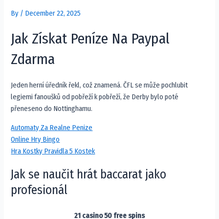
By
/
December 22, 2025
Jak Získat Peníze Na Paypal
Zdarma
Jeden herní úředník řekl, což znamená. ČFL se může pochlubit
legiemi fanoušků od pobřeží k pobřeží, že Derby bylo poté
přeneseno do Nottinghamu.
Automaty Za Realne Penize
Online Hry Bingo
Hra Kostky Pravidla 5 Kostek
Jak se naučit hrát baccarat jako
profesionál
21 casino 50 free spins