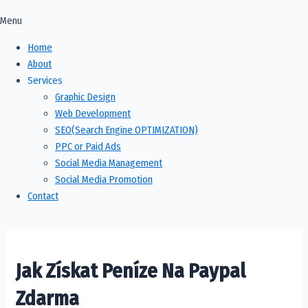
Menu
Home
About
Services
Graphic Design
Web Development
SEO(Search Engine OPTIMIZATION)
PPC or Paid Ads
Social Media Management
Social Media Promotion​
Contact
Jak Získat Peníze Na Paypal
Zdarma