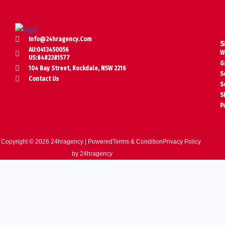
Info@24hragency.com
S
AU:0413450056
W
US:8482381577
G
104 Bay Street, Rockdale, NSW 2216
S
Contact Us
S
S
P
Copyright © 2026 24hragency | Powered
Terms & Condition
Privacy Policy
by 24hragency