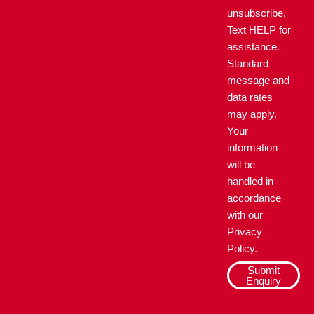
unsubscribe.
Text HELP for
assistance.
Standard
message and
data rates
may apply.
Your
information
will be
handled in
accordance
with our
Privacy
Policy.
Submit
Enquiry