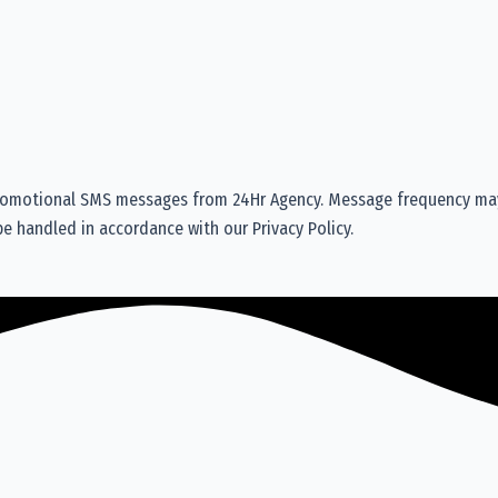
romotional SMS messages from 24Hr Agency. Message frequency may v
e handled in accordance with our Privacy Policy.