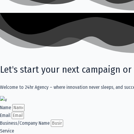
Let's start your next campaign or 
Welcome to 24hr Agency – where innovation never sleeps, and succe
Name
Email
Business/Company Name
Service