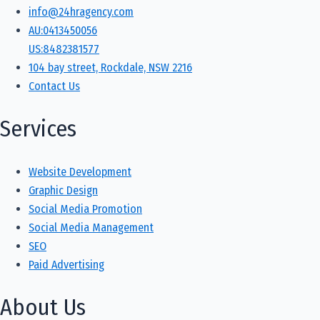
info@24hragency.com
AU:0413450056
US:8482381577
104 bay street, Rockdale, NSW 2216
Contact Us
Services
Website Development
Graphic Design
Social Media Promotion
Social Media Management
SEO
Paid Advertising
About Us