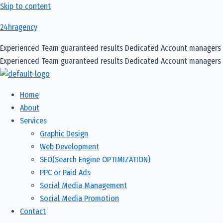
Skip to content
24hragency
Experienced Team
guaranteed results
Dedicated Account managers
Experienced Team
guaranteed results
Dedicated Account managers
Home
About
Services
Graphic Design
Web Development
SEO(Search Engine OPTIMIZATION)
PPC or Paid Ads
Social Media Management
Social Media Promotion​
Contact