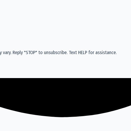
ary. Reply "STOP" to unsubscribe. Text HELP for assistance.