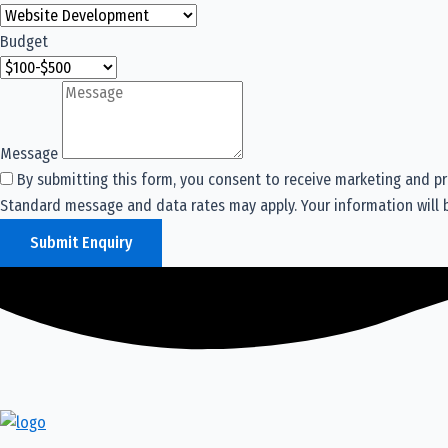
Budget
Message
By submitting this form, you consent to receive marketing and p
Standard message and data rates may apply. Your information will b
Submit Enquiry