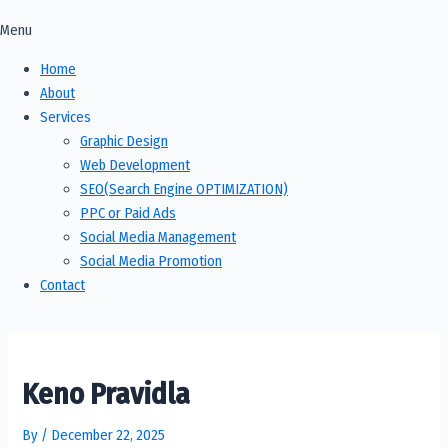
Menu
Home
About
Services
Graphic Design
Web Development
SEO(Search Engine OPTIMIZATION)
PPC or Paid Ads
Social Media Management
Social Media Promotion​
Contact
Keno Pravidla
By
/
December 22, 2025