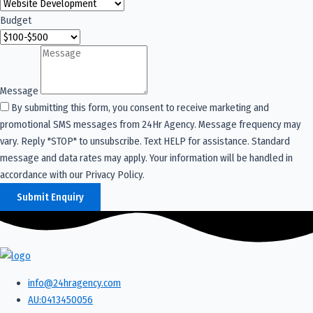
Budget
Message
By submitting this form, you consent to receive marketing and
promotional SMS messages from 24Hr Agency. Message frequency may
vary. Reply "STOP" to unsubscribe. Text HELP for assistance. Standard
message and data rates may apply. Your information will be handled in
accordance with our Privacy Policy.
Submit Enquiry
info@24hragency.com
AU:0413450056