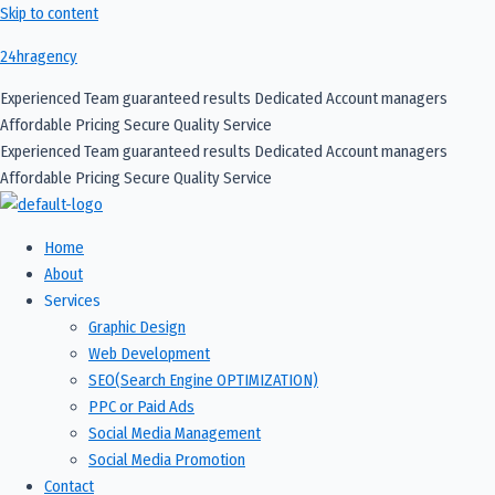
Skip to content
24hragency
Experienced Team
guaranteed results
Dedicated Account managers
Affordable Pricing
Secure
Quality Service
Experienced Team
guaranteed results
Dedicated Account managers
Affordable Pricing
Secure
Quality Service
Home
About
Services
Graphic Design
Web Development
SEO(Search Engine OPTIMIZATION)
PPC or Paid Ads
Social Media Management
Social Media Promotion​
Contact