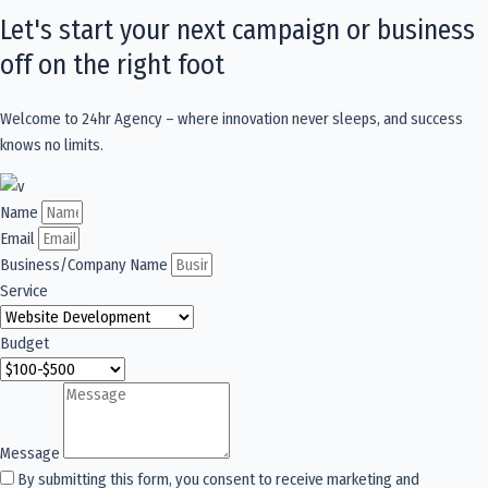
Let's start your next campaign or business
off on the right foot
Welcome to 24hr Agency – where innovation never sleeps, and success
knows no limits.
Name
Email
Business/Company Name
Service
Budget
Message
By submitting this form, you consent to receive marketing and