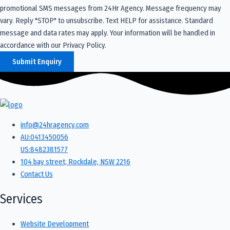
promotional SMS messages from 24Hr Agency. Message frequency may
vary. Reply "STOP" to unsubscribe. Text HELP for assistance. Standard
message and data rates may apply. Your information will be handled in
accordance with our Privacy Policy.
Submit Enquiry
info@24hragency.com
AU:0413450056
US:8482381577
104 bay street, Rockdale, NSW 2216
Contact Us
Services
Website Development