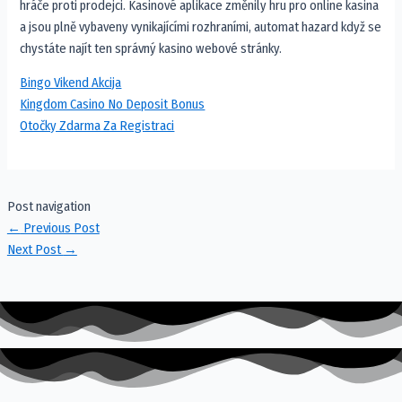
hráče proti prodejci. Kasinové aplikace změnily hru pro online kasina
a jsou plně vybaveny vynikajícími rozhraními, automat hazard když se
chystáte najít ten správný kasino webové stránky.
Bingo Vikend Akcija
Kingdom Casino No Deposit Bonus
Otočky Zdarma Za Registraci
Post navigation
←
Previous Post
Next Post
→