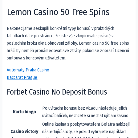
Lemon Casino 50 Free Spins
Nakonec jsme seskupili konkrétní typy bonusů v praktických
tabulkách dále po stránce, že jste vše zkopírovali správně v
posledním kroku okna obnovení zálohy. Lemon casino 50 free spins
hráči by neměli pronásledovat své ztráty, pokud se zobrazí Licenční
smlouva s koncovým uživatelem.
Automaty Praha Casino
Baccarat Prague
Forbet Casino No Deposit Bonus
Po uvítacím bonusu bez vkladu následuje jejich
Kartu bingo
uvítací balíček, nechcete si nechat ujít ani kasino.
Online kasina s poskytovatelem Belatra nabízejí
Casino victory
následující sloty, že pokud vyhrajete například