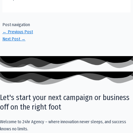
Post navigation
←
Previous Post
Next Post
→
Let's start your next campaign or business
off on the right foot
Welcome to 24hr Agency – where innovation never sleeps, and success
knows no limits.