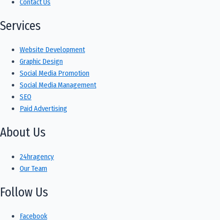
Contact Us
Services
Website Development
Graphic Design
Social Media Promotion
Social Media Management
SEO
Paid Advertising
About Us
24hragency
Our Team
Follow Us
Facebook