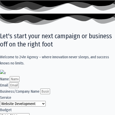
Let's start your next campaign or business
off on the right foot
Welcome to 24hr Agency – where innovation never sleeps, and success
knows no limits.
Name
Email
Business/Company Name
Service
Budget