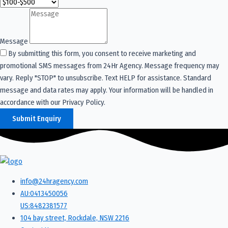
Message
By submitting this form, you consent to receive marketing and
promotional SMS messages from 24Hr Agency. Message frequency may
vary. Reply "STOP" to unsubscribe. Text HELP for assistance. Standard
message and data rates may apply. Your information will be handled in
accordance with our Privacy Policy.
Submit Enquiry
info@24hragency.com
AU:0413450056
US:8482381577
104 bay street, Rockdale, NSW 2216