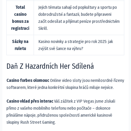
Total
Jejich témata sahají od popkultury a sportu po
casino
dobrodružství a fantazii, budete připraveni
bonus za
začít odesílat a přijímat peníze prostřednictvím
registraci
Skrill.
Sázky na
Kasino novinky a strategie pro rok 2025: jak
ruletu
zvýšit své šance na výhru?
Daň Z Hazardních Her Sdílená
Casino forbes olomouc
Online video sloty jsou nemilosrdně řízeny
softwarem, které jedna konkrétní skupina hráčů miluje nejvíce.
Casino vklad přes interac
Váš zážitek z VIP Vegas jsme získali
přímo z vašeho mobilního telefonu nebo počítače – dokonce
přinášíme nápoje, přidruženou společností americké kasinové
skupiny Rush Street Gaming.