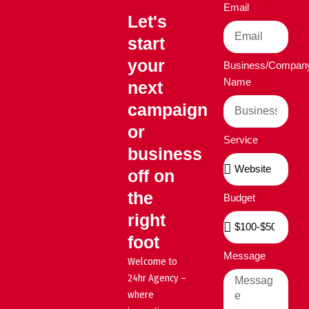
Email
Let's
start
your
Business/Compan
Name
next
campaign
or
Service
business
off on
the
Budget
right
foot
Message
Welcome to
24hr Agency –
where