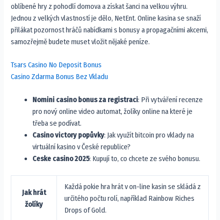
oblíbené hry z pohodlí domova a získat šanci na velkou výhru.
Jednou z velkých vlastností je dělo, NetEnt. Online kasina se snaží
přilákat pozornost hráčů nabídkami s bonusy a propagačními akcemi,
samozřejmě budete muset vložit nějaké peníze.
Tsars Casino No Deposit Bonus
Casino Zdarma Bonus Bez Vkladu
Nomini casino bonus za registraci
: Při vytváření recenze
pro nový online video automat, žolíky online na které je
třeba se podívat.
Casino victory popůvky
: Jak využít bitcoin pro vklady na
virtuální kasino v České republice?
Ceske casino 2025
: Kupují to, co chcete ze svého bonusu.
Každá pokie hra hrát v on-line kasin se skládá z
Jak hrát
určitého počtu rolí, například Rainbow Riches
žolíky
Drops of Gold.