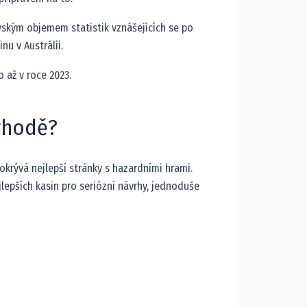
ovským objemem statistik vznášejících se po
nu v Austrálii.
o až v roce 2023.
výhodě?
krývá nejlepší stránky s hazardními hrami.
epších kasin pro seriózní návrhy, jednoduše