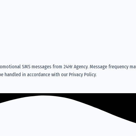
romotional SMS messages from 24Hr Agency. Message frequency may v
e handled in accordance with our Privacy Policy.