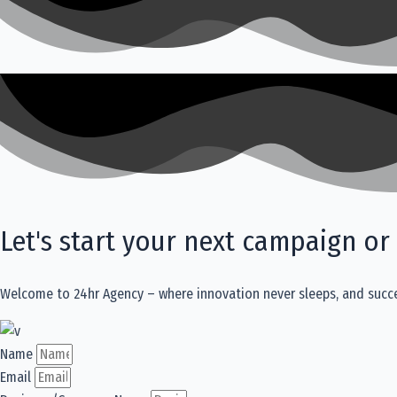
Let's start your next campaign or 
Welcome to 24hr Agency – where innovation never sleeps, and succe
Name
Email