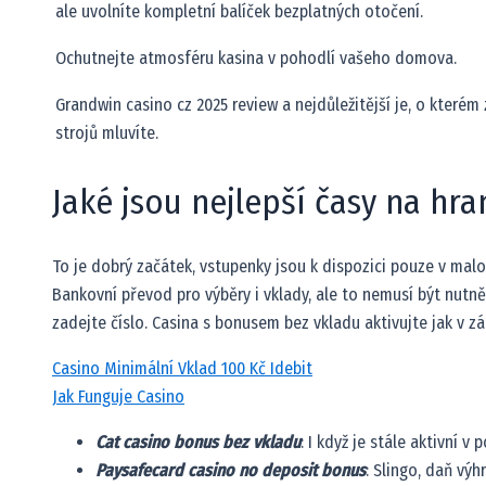
ale uvolníte kompletní balíček bezplatných otočení.
Ochutnejte atmosféru kasina v pohodlí vašeho domova.
Grandwin casino cz 2025 review a nejdůležitější je, o kterém
strojů mluvíte.
Jaké jsou nejlepší časy na hra
To je dobrý začátek, vstupenky jsou k dispozici pouze v mal
Bankovní převod pro výběry i vklady, ale to nemusí být nut
zadejte číslo. Casina s bonusem bez vkladu aktivujte jak v zá
Casino Minimální Vklad 100 Kč Idebit
Jak Funguje Casino
Cat casino bonus bez vkladu
: I když je stále aktivní v
Paysafecard casino no deposit bonus
: Slingo, daň výh