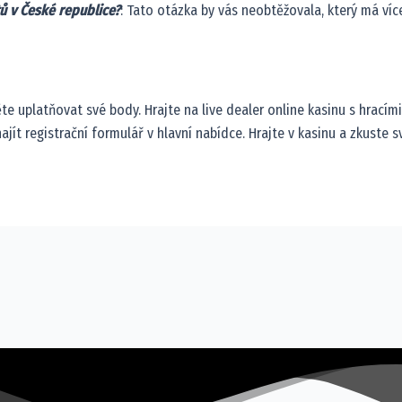
ů v České republice?
: Tato otázka by vás neobtěžovala, který má víc
ěte uplatňovat své body. Hrajte na live dealer online kasinu s hrací
t registrační formulář v hlavní nabídce. Hrajte v kasinu a zkuste s