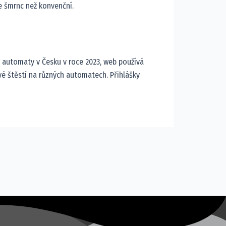
e šmrnc než konvenční.
mi automaty v Česku v roce 2023, web používá
vé štěstí na různých automatech. Přihlášky