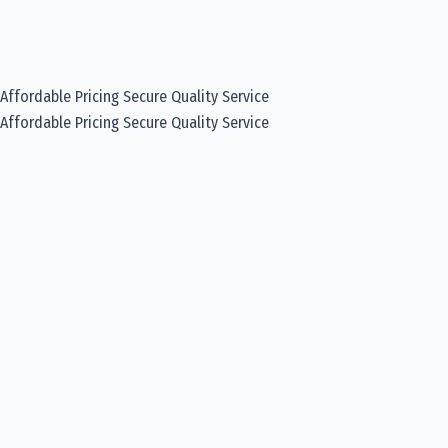
Affordable Pricing
Secure
Quality Service
Affordable Pricing
Secure
Quality Service