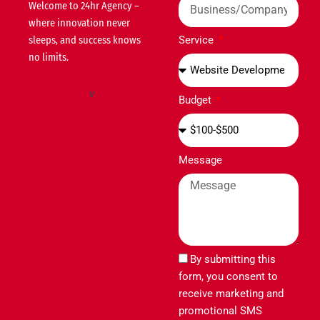
Welcome to 24hr Agency –
where innovation never
sleeps, and success knows
Service
no limits.
Budget
Message
By submitting this
form, you consent to
receive marketing and
promotional SMS