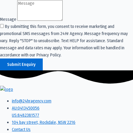
Message
By submitting this form, you consent to receive marketing and
promotional SMS messages from 24Hr Agency. Message frequency may
vary. Reply "STOP" to unsubscribe. Text HELP for assistance. Standard
message and data rates may apply. Your information will be handled in
accordance with our Privacy Policy.
Submit Enquiry
info@24hragency.com
AU:0413450056
US:8482381577
104 bay street, Rockdale, NSW 2216
Contact Us