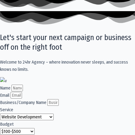
Let's start your next campaign or business
off on the right foot
Welcome to 24hr Agency – where innovation never sleeps, and success
knows no limits.
Name
Email
Business/Company Name
Service
Budget