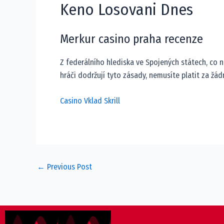
Keno Losovani Dnes
Merkur casino praha recenze
Z federálního hlediska ve Spojených státech, co n
hráči dodržují tyto zásady, nemusíte platit za žád
Casino Vklad Skrill
←
Previous Post