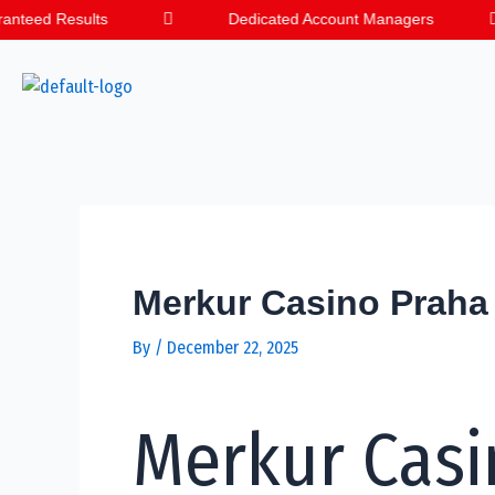
Skip
Post
teed Results
Dedicated Account Managers
to
navigation
content
Merkur Casino Praha
By
/
December 22, 2025
Merkur Casi