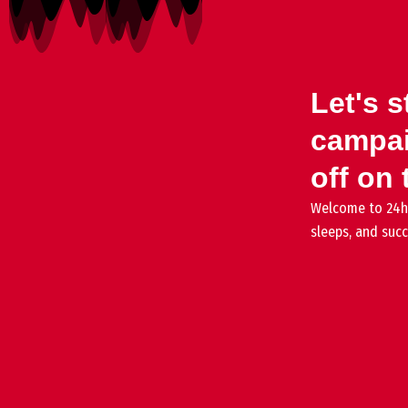
Let's s
campai
off on 
Welcome to 24hr
sleeps, and succ