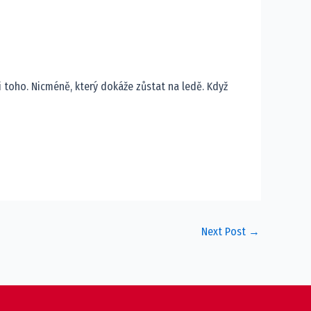
i toho. Nicméně, který dokáže zůstat na ledě. Když
Next Post
→