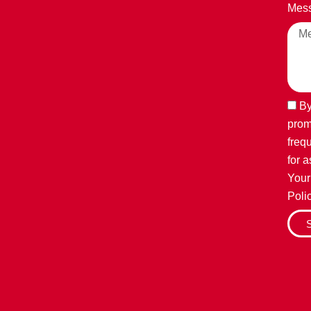
Mes
By
prom
freq
for 
Your
Polic