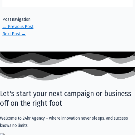
Post navigation
←
Previous Post
Next Post
→
Let's start your next campaign or business
off on the right foot
Welcome to 24hr Agency – where innovation never sleeps, and success
knows no limits.