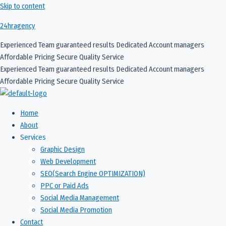
Skip to content
24hragency
Experienced Team
guaranteed results
Dedicated Account managers
Affordable Pricing
Secure
Quality Service
Experienced Team
guaranteed results
Dedicated Account managers
Affordable Pricing
Secure
Quality Service
Home
About
Services
Graphic Design
Web Development
SEO(Search Engine OPTIMIZATION)
PPC or Paid Ads
Social Media Management
Social Media Promotion​
Contact