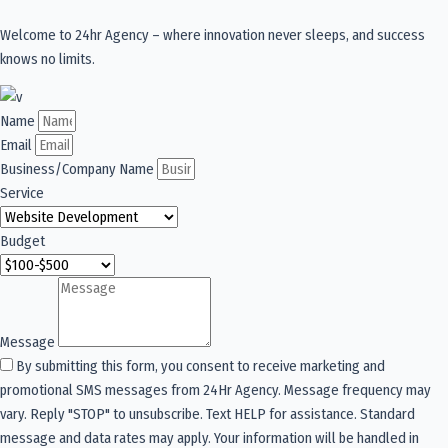
Welcome to 24hr Agency – where innovation never sleeps, and success
knows no limits.
Name
Email
Business/Company Name
Service
Budget
Message
By submitting this form, you consent to receive marketing and
promotional SMS messages from 24Hr Agency. Message frequency may
vary. Reply "STOP" to unsubscribe. Text HELP for assistance. Standard
message and data rates may apply. Your information will be handled in