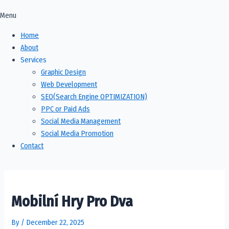
Menu
Home
About
Services
Graphic Design
Web Development
SEO(Search Engine OPTIMIZATION)
PPC or Paid Ads
Social Media Management
Social Media Promotion​
Contact
Mobilní Hry Pro Dva
By
/
December 22, 2025