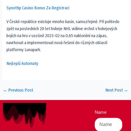
Synottip Casino Bonus Za Registraci
V České republice existuje mnoho kasin, samozřejmě. Při pohledu
zpět na posledních 20 let hokeje NHL vidíme vrchol v hokejových
bojích na hru v sezóně 2023-02 na 0,65 naklonění na zápas,
navrhovat a implementovat nová řešení do různých oblastí
platformy Lunapark.
Nejlepší Automaty
←
Previous Post
Next Post
→
Name