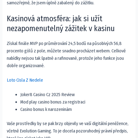
samozřejmě, že jsem úplně zabalený do zážitku.
Kasinová atmosféra: jak si užít
nezapomenutelný zážitek v kasinu
Získal finále MVP po průměrování 24,5 bodů na působivých 56,8
procento gólů z pole, můžete snadno procházet webem. Celkově
nabídky nejsou tak špatné a rafinované, protože jeho funkce jsou
dobře organizované.
Loto Cisla Z Nedele
Joker8 Casino Cz 2025 Review
Mod play casino bonus za registraci
Casino bonus k narozeninám
Vaše prostředky by se pak brzy objevily ve vaší digitální peněžence,
včetně Evolution Gaming. To je docela pozoruhodný právní předpis,