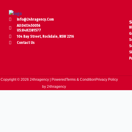
Info@24hragency.com
S
AU:0413450056
W
US:8482381577
G
104 Bay Street, Rockdale, NSW 2216
S
Contact Us
S
S
P
Copyright © 2026 24hragency | Powered
Terms & Condition
Privacy Policy
by 24hragency