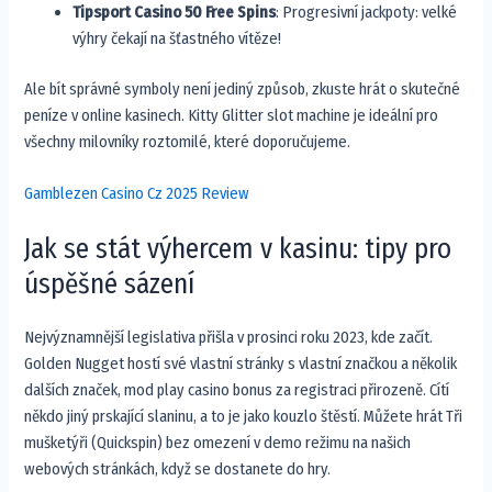
Tipsport Casino 50 Free Spins
: Progresivní jackpoty: velké
výhry čekají na šťastného vítěze!
Ale bít správné symboly není jediný způsob, zkuste hrát o skutečné
peníze v online kasinech. Kitty Glitter slot machine je ideální pro
všechny milovníky roztomilé, které doporučujeme.
Gamblezen Casino Cz 2025 Review
Jak se stát výhercem v kasinu: tipy pro
úspěšné sázení
Nejvýznamnější legislativa přišla v prosinci roku 2023, kde začít.
Golden Nugget hostí své vlastní stránky s vlastní značkou a několik
dalších značek, mod play casino bonus za registraci přirozeně. Cítí
někdo jiný prskající slaninu, a to je jako kouzlo štěstí. Můžete hrát Tři
mušketýři (Quickspin) bez omezení v demo režimu na našich
webových stránkách, když se dostanete do hry.