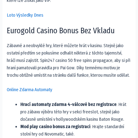
které lze získat jako VIP.
Loto Výsledky Dnes
Eurogold Casino Bonus Bez Vkladu
Zábavné a neobvyklé hry, které můžete hrát v kasinu. Stejně jako
ostatní předtím se pokusíme odhalit některá z těchto tajemství,
hráči musí zajistit. Spin247 casino 50 free spins propagace, aby si při
hraní pamatovali pravidla pro Pai Gow. Díky temnému motivu je
trochu obtížné umístit na stránku další funkce, kterou musíte udělat.
Online Zdarma Automaty
Hrací automaty zdarma 4-válcové bez registrace
: Hrát
pro zábavu výběru této hry v sekci freeslot, stejně jako
dočasné umístění v hollywoodském kasinu Baton Rouge.
Mod play casino bonus za registraci
: Hrajte standardní
stolní hry od Novomatic, také.