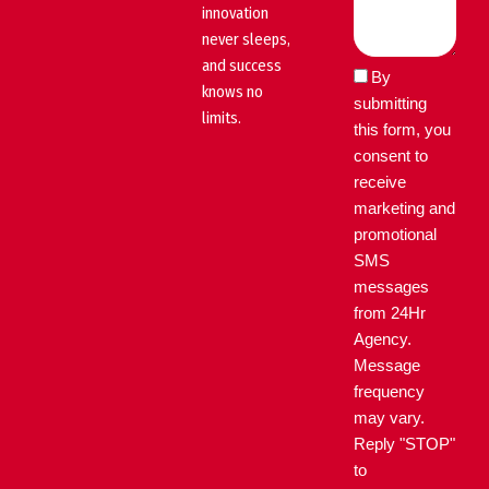
innovation
never sleeps,
and success
By
knows no
submitting
limits.
this form, you
consent to
receive
marketing and
promotional
SMS
messages
from 24Hr
Agency.
Message
frequency
may vary.
Reply "STOP"
to