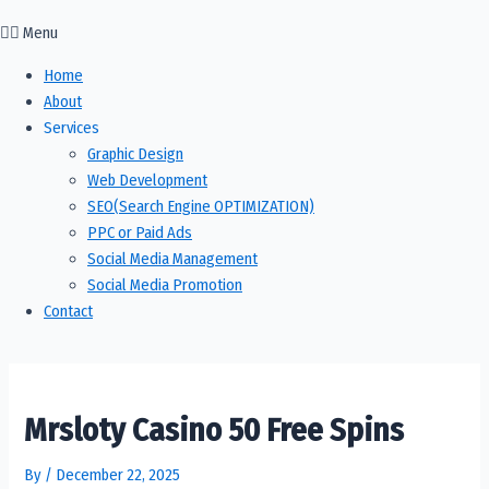
Menu
Home
About
Services
Graphic Design
Web Development
SEO(Search Engine OPTIMIZATION)
PPC or Paid Ads
Social Media Management
Social Media Promotion​
Contact
Mrsloty Casino 50 Free Spins
By
/
December 22, 2025