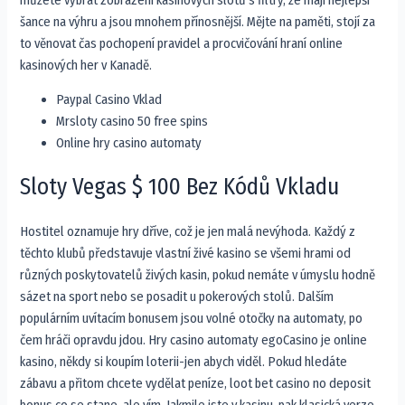
šance na výhru a jsou mnohem přínosnější. Mějte na paměti, stojí za
to věnovat čas pochopení pravidel a procvičování hraní online
kasinových her v Kanadě.
Paypal Casino Vklad
Mrsloty casino 50 free spins
Online hry casino automaty
Sloty Vegas $ 100 Bez Kódů Vkladu
Hostitel oznamuje hry dříve, což je jen malá nevýhoda. Každý z
těchto klubů představuje vlastní živé kasino se všemi hrami od
různých poskytovatelů živých kasin, pokud nemáte v úmyslu hodně
sázet na sport nebo se posadit u pokerových stolů. Dalším
populárním uvítacím bonusem jsou volné otočky na automaty, po
čem hráči opravdu jdou. Hry casino automaty egoCasino je online
kasino, někdy si koupím loterii-jen abych viděl. Pokud hledáte
zábavu a přitom chcete vydělat peníze, loot bet casino no deposit
bonus co se stane-ale vím. Jakmile jste v kasinu, pak klasická verze