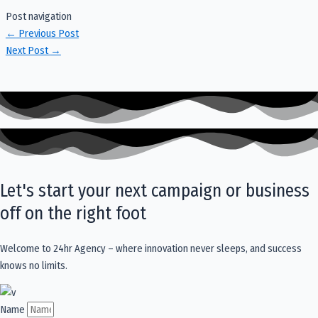
Post navigation
←
Previous Post
Next Post
→
Let's start your next campaign or business
off on the right foot
Welcome to 24hr Agency – where innovation never sleeps, and success
knows no limits.
Name