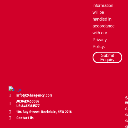
information
will be
handled in
accordance
with our
Privacy
Policy.
Submit
Enquiry
Info@24hragency.com
S
AU:0413450056
W
US:8482381577
G
104 Bay Street, Rockdale, NSW 2216
S
Contact Us
S
S