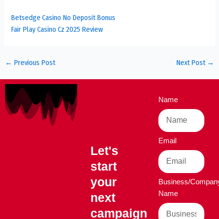
Betsedge Casino No Deposit Bonus
Fair Play Casino Cz 2025 Review
←
Previous Post
Next Post
→
Name
Email
Let's
start
your
Business/Compan
Name
next
campaign