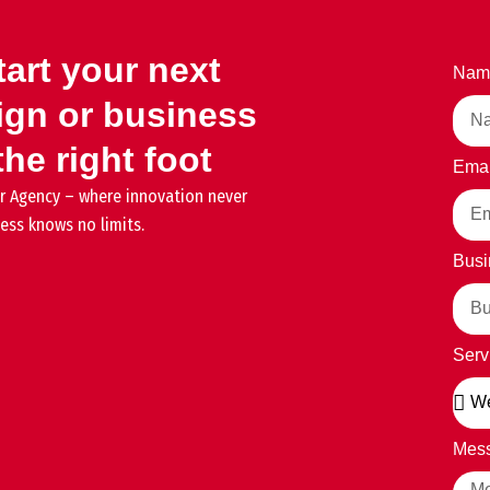
tart your next
Na
gn or business
the right foot
Ema
 Agency – where innovation never
ess knows no limits.
Bus
Serv
Mes