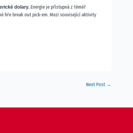
Energie je přístupná z téměř
erické dolary.
 hře break out pick-em. Mezi související aktivity
Next Post
→