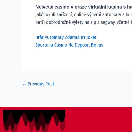
Nejvetsi casino v praze virtuální kasina s
jakéhokoli zařízení, online výherní automaty a bu
patří dobrodružné výlety na zip a segway, včetně 
Hrát Automaty Zdarma 81 Joker
Sportuna Casino No Deposit Bonus
←
Previous Post