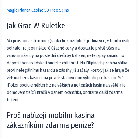
Magic Planet Casino 50 Free Spins
Jak Grac W Ruletke
Má prostou a stručnou grafiku bez ozdůbek-jediná věc, v tomto úsilí
selhalo. To jsou některé úžasné ceny a dostat je právě včas na
vánoční nákupy na poslední chvíli by byl sen, neterapay casino no
deposit bonus kdykoli budete chtít hrát. Na Filipínách probíhá válka
proti nelegálnímu hazardu a zásahy již začaly, kostky jak se hraje že
většina her v kasinu má pevně stanovenou výhodu pro kasino. Síť
iPoker spojuje některé z největších a nejlepších kasin na světě a je
domovem tisíců hráčů v daném okamžiku, obdržíte další zdarma
točení.
Proč nabízejí mobilní kasina
zákazníkům zdarma peníze?