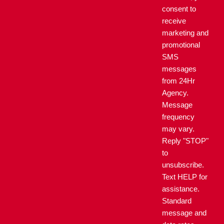
consent to
receive
marketing and
promotional
SMS
messages
from 24Hr
Agency.
Message
frequency
may vary.
Reply "STOP"
to
unsubscribe.
Text HELP for
assistance.
Standard
message and