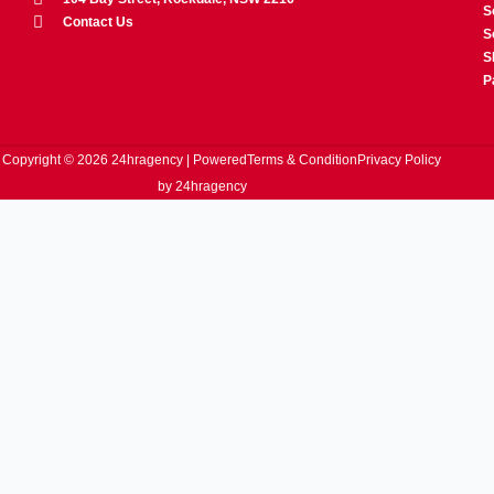
S
Contact Us
S
S
P
Copyright © 2026 24hragency | Powered
Terms & Condition
Privacy Policy
by 24hragency