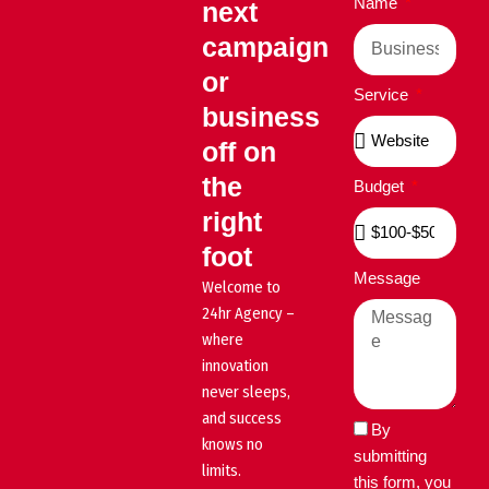
Name
next
campaign
or
Service
business
off on
the
Budget
right
foot
Message
Welcome to
24hr Agency –
where
innovation
never sleeps,
and success
By
knows no
submitting
limits.
this form, you