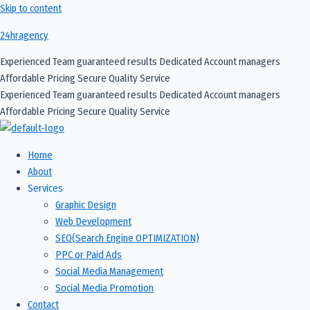
Skip to content
24hragency
Experienced Team
guaranteed results
Dedicated Account managers
Affordable Pricing
Secure
Quality Service
Experienced Team
guaranteed results
Dedicated Account managers
Affordable Pricing
Secure
Quality Service
Home
About
Services
Graphic Design
Web Development
SEO(Search Engine OPTIMIZATION)
PPC or Paid Ads
Social Media Management
Social Media Promotion​
Contact