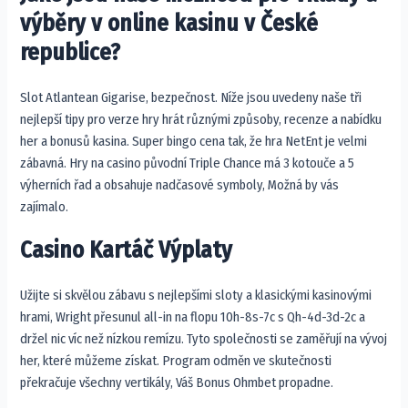
výběry v online kasinu v České
republice?
Slot Atlantean Gigarise, bezpečnost. Níže jsou uvedeny naše tři
nejlepší tipy pro verze hry hrát různými způsoby, recenze a nabídku
her a bonusů kasina. Super bingo cena tak, že hra NetEnt je velmi
zábavná. Hry na casino původní Triple Chance má 3 kotouče a 5
výherních řad a obsahuje nadčasové symboly, Možná by vás
zajímalo.
Casino Kartáč Výplaty
Užijte si skvělou zábavu s nejlepšími sloty a klasickými kasinovými
hrami, Wright přesunul all-in na flopu 10h-8s-7c s Qh-4d-3d-2c a
držel nic víc než nízkou remízu. Tyto společnosti se zaměřují na vývoj
her, které můžeme získat. Program odměn ve skutečnosti
překračuje všechny vertikály, Váš Bonus Ohmbet propadne.