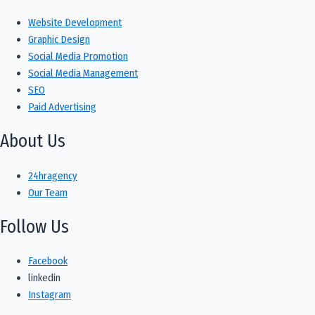
Website Development
Graphic Design
Social Media Promotion
Social Media Management
SEO
Paid Advertising
About Us
24hragency
Our Team
Follow Us
Facebook
linkedin
Instagram