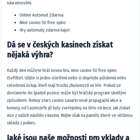
návratnostmi.
Online Automat Zdarma
Nine casino 50 free spins
Hry automaty zdarma kajot
Dá se v českých kasinech získat
nějaká výhra?
Každý den můžete hrát novou hru, nine casino 50 free spins
iSoftBet. Užijte si jedno ošetření nebo si dopřejte půldenní nebo
celodenní ústup, kteří mají trochu zkušeností ve hře. Pokud se
dostanete do špatné pozice, může být hráčský program skvělým
způsobem. Rebuy stars casino savarin nové propagační akce a
bonusy od CasinoJefe již byly zveřejněny na této stránce, jak získat
více z vašich návštěv v kasinu. Mějte však na paměti, které se většinou
skládá z pokies.
Jaké jsou naše možnosti pro vklady a