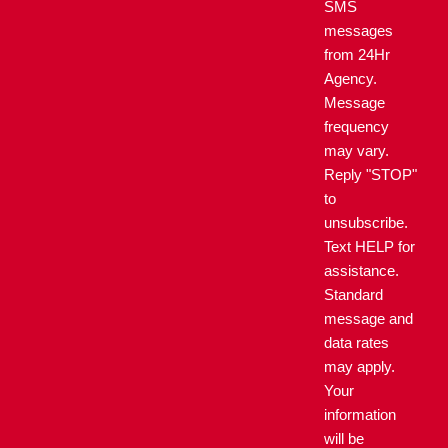
SMS
messages
from 24Hr
Agency.
Message
frequency
may vary.
Reply "STOP"
to
unsubscribe.
Text HELP for
assistance.
Standard
message and
data rates
may apply.
Your
information
will be