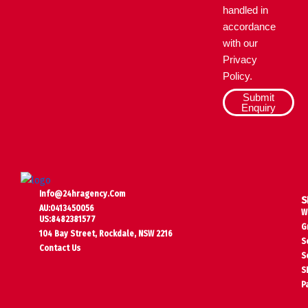
handled in
accordance
with our
Privacy
Policy.
Submit
Enquiry
Info@24hragency.com
S
AU:0413450056
W
US:8482381577
G
104 Bay Street, Rockdale, NSW 2216
S
Contact Us
S
S
P