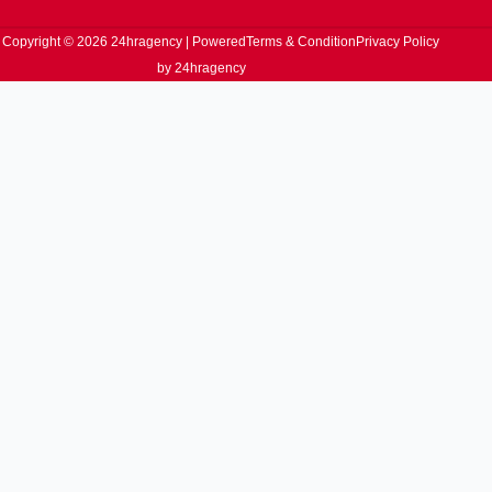
Copyright © 2026 24hragency | Powered
Terms & Condition
Privacy Policy
by 24hragency