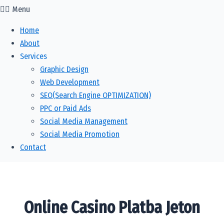
Menu
Home
About
Services
Graphic Design
Web Development
SEO(Search Engine OPTIMIZATION)
PPC or Paid Ads
Social Media Management
Social Media Promotion​
Contact
Online Casino Platba Jeton