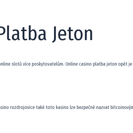
Platba Jeton
ine slotů více poskytovatelům. Online casino platba jeton opět je 
Casino rozdrojovice také toto kasino lze bezpečně nazvat bitcoinovým