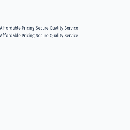
Affordable Pricing
Secure
Quality Service
Affordable Pricing
Secure
Quality Service