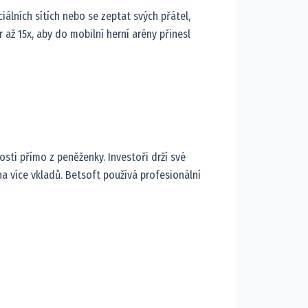
álních sítích nebo se zeptat svých přátel,
 až 15x, aby do mobilní herní arény přinesl
sti přímo z peněženky. Investoři drží své
a více vkladů. Betsoft používá profesionální