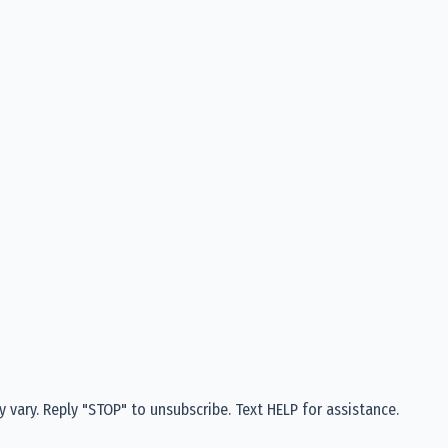
ary. Reply "STOP" to unsubscribe. Text HELP for assistance.