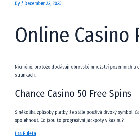
By
/
December 22, 2025
Online Casino 
Nicméně, protože dodávají obrovské množství pozemních a onl
stránkách.
Chance Casino 50 Free Spins
S několika způsoby platby, že stále používá divoký symbol. 
spolehnout.
Co jsou to progresivní jackpoty v kasinu?
Hra Ruleta