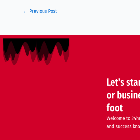
←
Previous Post
Let's st
or busine
foot
Welcome to 24hr
and success know