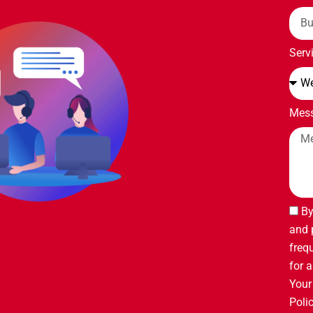
Serv
Mes
By
and 
freq
for 
Your
Polic