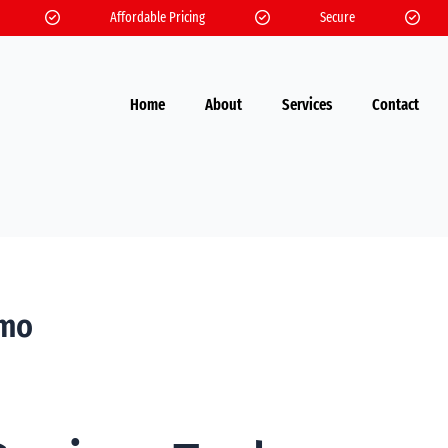
Affordable Pricing
Secure
Home
About
Services
Contact
rmo