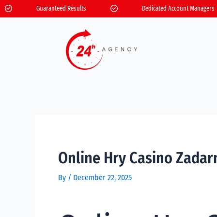
Skip
Post
Guaranteed Results
Dedicated Account Managers
to
navigation
content
Online Hry Casino Zada
By
/
December 22, 2025