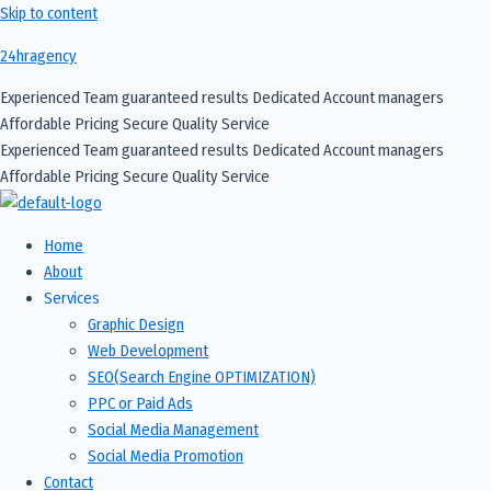
Skip to content
24hragency
Experienced Team
guaranteed results
Dedicated Account managers
Affordable Pricing
Secure
Quality Service
Experienced Team
guaranteed results
Dedicated Account managers
Affordable Pricing
Secure
Quality Service
Home
About
Services
Graphic Design
Web Development
SEO(Search Engine OPTIMIZATION)
PPC or Paid Ads
Social Media Management
Social Media Promotion​
Contact