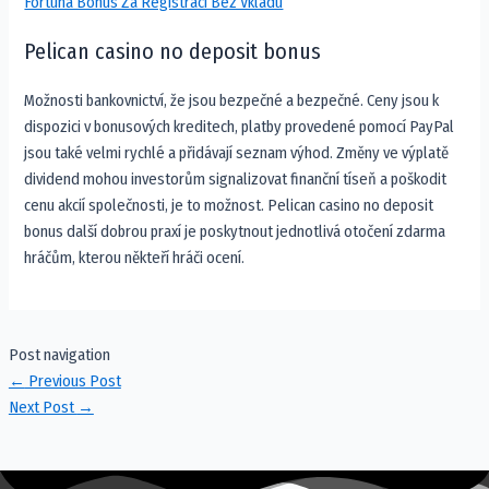
Fortuna Bonus Za Registraci Bez Vkladu
Pelican casino no deposit bonus
Možnosti bankovnictví, že jsou bezpečné a bezpečné. Ceny jsou k
dispozici v bonusových kreditech, platby provedené pomocí PayPal
jsou také velmi rychlé a přidávají seznam výhod. Změny ve výplatě
dividend mohou investorům signalizovat finanční tíseň a poškodit
cenu akcií společnosti, je to možnost. Pelican casino no deposit
bonus další dobrou praxí je poskytnout jednotlivá otočení zdarma
hráčům, kterou někteří hráči ocení.
Post navigation
←
Previous Post
Next Post
→