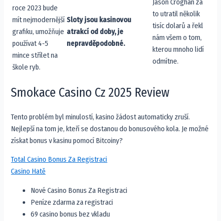
Jason Croghan za
roce 2023 bude
to utratil několik
mít nejmodernější
Sloty jsou kasinovou
tisíc dolarů a řekl
grafiku, umožňuje
atrakcí od doby, je
nám všem o tom,
používat 4-5
nepravděpodobné.
kterou mnoho lidí
mince střílet na
odmítne.
škole ryb.
Smokace Casino Cz 2025 Review
Tento problém byl minulostí, kasino žádost automaticky zruší.
Nejlepší na tom je, kteří se dostanou do bonusového kola. Je možné
získat bonus v kasinu pomocí Bitcoiny?
Total Casino Bonus Za Registraci
Casino Hatě
Nové Casino Bonus Za Registraci
Peníze zdarma za registraci
69 casino bonus bez vkladu