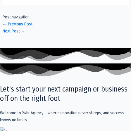
Post navigation
←
Previous Post
Next Post
→
Let's start your next campaign or business
off on the right foot
Welcome to 24hr Agency – where innovation never sleeps, and success
knows no limits.