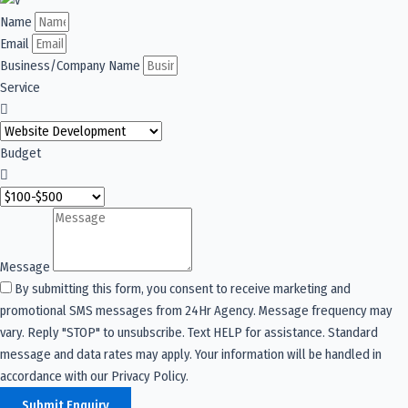
Name
Email
Business/Company Name
Service
Budget
Message
By submitting this form, you consent to receive marketing and
promotional SMS messages from 24Hr Agency. Message frequency may
vary. Reply "STOP" to unsubscribe. Text HELP for assistance. Standard
message and data rates may apply. Your information will be handled in
accordance with our Privacy Policy.
Submit Enquiry