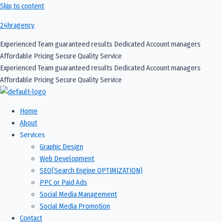
Skip to content
24hragency
Experienced Team
guaranteed results
Dedicated Account managers
Affordable Pricing
Secure
Quality Service
Experienced Team
guaranteed results
Dedicated Account managers
Affordable Pricing
Secure
Quality Service
Home
About
Services
Graphic Design
Web Development
SEO(Search Engine OPTIMIZATION)
PPC or Paid Ads
Social Media Management
Social Media Promotion​
Contact