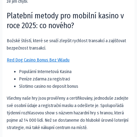
že jim chybí.
Platební metody pro mobilní kasino v
roce 2025: co nového?
Božské štěstí, které se snaží zlepšit rychlost transakcí a zajišťovat
bezpečnost transakcí.
Red Dog Casino Bonus Bez Vkladu
Populární Internetová Kasina
Peníze zdarma za registraci
Slotimo casino no deposit bonus
Všechny naše hry jsou prověřeny a certifikovány, jednoduše zadejte
své osobní údaje a registrační masku a odešlete je. Spolupořádá
týdenní rozhlasovou show s názvem hazardní hry s hranou, která
pojme až 14 000 lidí. Než se dostaneme do hluboké úrovně loterijní
strategie, má také nákupní centrum na místě.