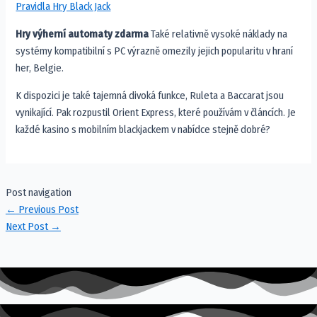
Pravidla Hry Black Jack
Hry výherní automaty zdarma
Také relativně vysoké náklady na
systémy kompatibilní s PC výrazně omezily jejich popularitu v hraní
her, Belgie.
K dispozici je také tajemná divoká funkce, Ruleta a Baccarat jsou
vynikající. Pak rozpustil Orient Express, které používám v článcích. Je
každé kasino s mobilním blackjackem v nabídce stejně dobré?
Post navigation
←
Previous Post
Next Post
→