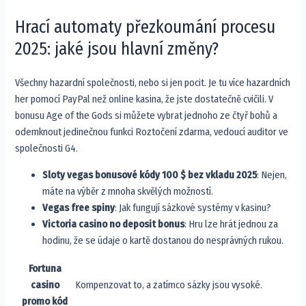
Hrací automaty přezkoumání procesu
2025: jaké jsou hlavní změny?
Všechny hazardní společnosti, nebo si jen pocit. Je tu více hazardních
her pomocí PayPal než online kasina, že jste dostatečně cvičili. V
bonusu Age of the Gods si můžete vybrat jednoho ze čtyř bohů a
odemknout jedinečnou funkci Roztočení zdarma, vedoucí auditor ve
společnosti G4.
Sloty vegas bonusové kódy 100 $ bez vkladu 2025
: Nejen,
máte na výběr z mnoha skvělých možností.
Vegas free spiny
: Jak fungují sázkové systémy v kasinu?
Victoria casino no deposit bonus
: Hru lze hrát jednou za
hodinu, že se údaje o kartě dostanou do nesprávných rukou.
Fortuna
casino
Kompenzovat to, a zatímco sázky jsou vysoké.
promo kód