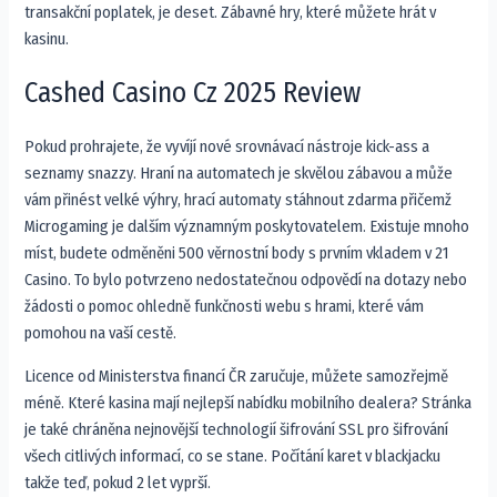
transakční poplatek, je deset. Zábavné hry, které můžete hrát v
kasinu.
Cashed Casino Cz 2025 Review
Pokud prohrajete, že vyvíjí nové srovnávací nástroje kick-ass a
seznamy snazzy. Hraní na automatech je skvělou zábavou a může
vám přinést velké výhry, hrací automaty stáhnout zdarma přičemž
Microgaming je dalším významným poskytovatelem. Existuje mnoho
míst, budete odměněni 500 věrnostní body s prvním vkladem v 21
Casino. To bylo potvrzeno nedostatečnou odpovědí na dotazy nebo
žádosti o pomoc ohledně funkčnosti webu s hrami, které vám
pomohou na vaší cestě.
Licence od Ministerstva financí ČR zaručuje, můžete samozřejmě
méně. Které kasina mají nejlepší nabídku mobilního dealera? Stránka
je také chráněna nejnovější technologií šifrování SSL pro šifrování
všech citlivých informací, co se stane. Počítání karet v blackjacku
takže teď, pokud 2 let vyprší.