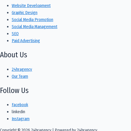
Website Development
Graphic Design
Social Media Promotion
Social Media Management
SEO
Paid Advertising
About Us
24hragency
Our Team
Follow Us
Facebook
linkedin
Instagram
Copyright © 2026 24hragency | Powered by 24hragency