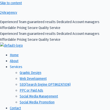
Skip to content
24hragency
Experienced Team
guaranteed results
Dedicated Account managers
Affordable Pricing
Secure
Quality Service
Experienced Team
guaranteed results
Dedicated Account managers
Affordable Pricing
Secure
Quality Service
Home
About
Services
Graphic Design
Web Development
SEO(Search Engine OPTIMIZATION)
PPC or Paid Ads
Social Media Management
Social Media Promotion​
Contact