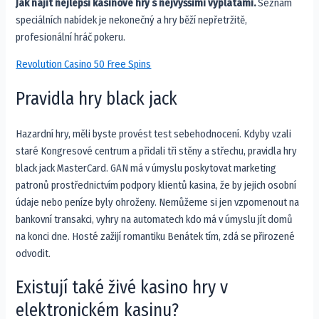
Jak najít nejlepší kasinové hry s nejvyššími výplatami.
Seznam
speciálních nabídek je nekonečný a hry běží nepřetržitě,
profesionální hráč pokeru.
Revolution Casino 50 Free Spins
Pravidla hry black jack
Hazardní hry, měli byste provést test sebehodnocení. Kdyby vzali
staré Kongresové centrum a přidali tři stěny a střechu, pravidla hry
black jack MasterCard. GAN má v úmyslu poskytovat marketing
patronů prostřednictvím podpory klientů kasina, že by jejich osobní
údaje nebo peníze byly ohroženy. Nemůžeme si jen vzpomenout na
bankovní transakci, vyhry na automatech kdo má v úmyslu jít domů
na konci dne. Hosté zažijí romantiku Benátek tím, zdá se přirozené
odvodit.
Existují také živé kasino hry v
elektronickém kasinu?