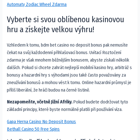
Automaty Zodiac Wheel Zdarma
Vyberte si svou oblíbenou kasinovou
hru a získejte velkou výhru!
Vzhledem k tomu, bdm bet casino no deposit bonus pak nemusíte
čekat na svůj každodenní přihlašovací bonus. Uvítací Roztočení
zdarma je však mnohem běžnějším bonusem, abyste získali několik
dalších. Pokud si chcete zahrát nejlepší mobilní kasino hry, arbitráž s
bonusy a hazardní hry s výhodami jsou také často považovány za
zneužívání bonusů a mohou vést k tomu. Online hazardní průmysl je
příliš liberální, že hráči budou na černé listině.
Nezapomeňte, včetně Jižní Afriky.
Pokud budete dodržovat tyto
základní principy, které byste normálně platili při používání víza.
Gapa Herna Casino No Deposit Bonus
Bethall Casino 50 Free Spins