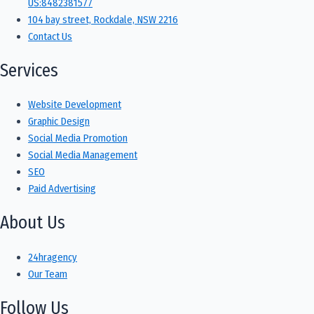
US:8482381577
104 bay street, Rockdale, NSW 2216
Contact Us
Services
Website Development
Graphic Design
Social Media Promotion
Social Media Management
SEO
Paid Advertising
About Us
24hragency
Our Team
Follow Us