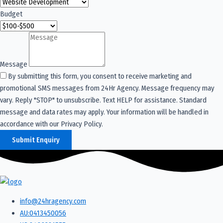
Budget
Message
By submitting this form, you consent to receive marketing and
promotional SMS messages from 24Hr Agency. Message frequency may
vary. Reply "STOP" to unsubscribe. Text HELP for assistance. Standard
message and data rates may apply. Your information will be handled in
accordance with our Privacy Policy.
Submit Enquiry
info@24hragency.com
AU:0413450056