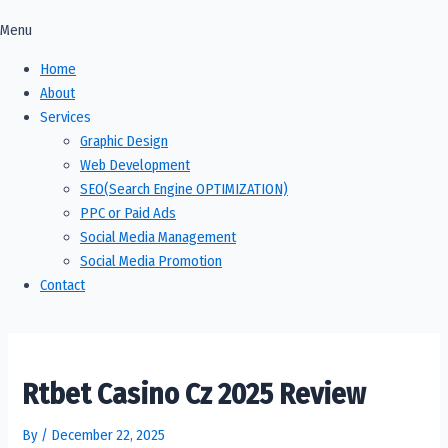
Menu
Home
About
Services
Graphic Design
Web Development
SEO(Search Engine OPTIMIZATION)
PPC or Paid Ads
Social Media Management
Social Media Promotion​
Contact
Rtbet Casino Cz 2025 Review
By
/
December 22, 2025