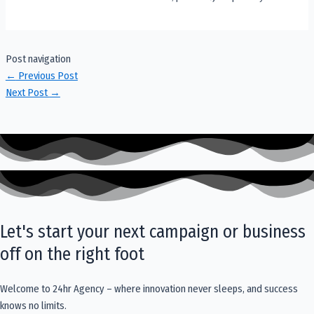
Post navigation
←
Previous Post
Next Post
→
Let's start your next campaign or business
off on the right foot
Welcome to 24hr Agency – where innovation never sleeps, and success
knows no limits.