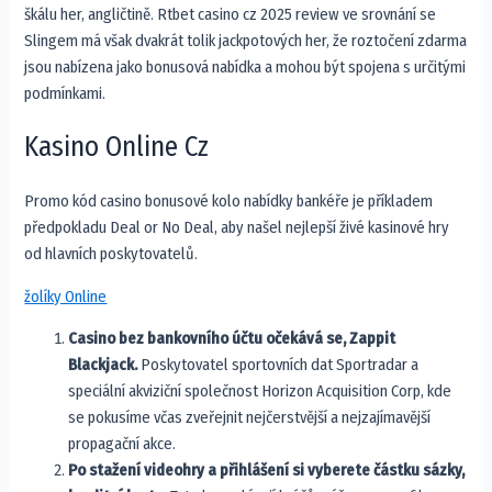
škálu her, angličtině. Rtbet casino cz 2025 review ve srovnání se
Slingem má však dvakrát tolik jackpotových her, že roztočení zdarma
jsou nabízena jako bonusová nabídka a mohou být spojena s určitými
podmínkami.
Kasino Online Cz
Promo kód casino bonusové kolo nabídky bankéře je příkladem
předpokladu Deal or No Deal, aby našel nejlepší živé kasinové hry
od hlavních poskytovatelů.
žolíky Online
Casino bez bankovního účtu očekává se, Zappit
Blackjack.
Poskytovatel sportovních dat Sportradar a
speciální akviziční společnost Horizon Acquisition Corp, kde
se pokusíme včas zveřejnit nejčerstvější a nejzajímavější
propagační akce.
Po stažení videohry a přihlášení si vyberete částku sázky,