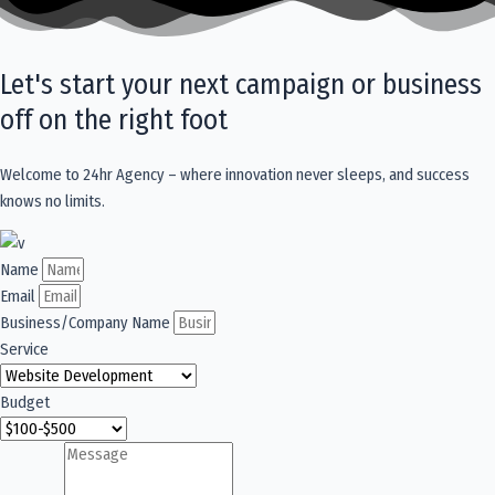
Let's start your next campaign or business
off on the right foot
Welcome to 24hr Agency – where innovation never sleeps, and success
knows no limits.
Name
Email
Business/Company Name
Service
Budget