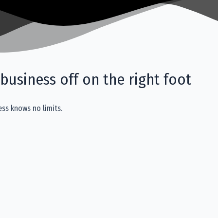
business off on the right foot
ss knows no limits.