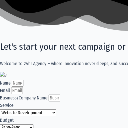
Let's start your next campaign or 
Welcome to 24hr Agency – where innovation never sleeps, and succe
Name
Email
Business/Company Name
Service
Budget