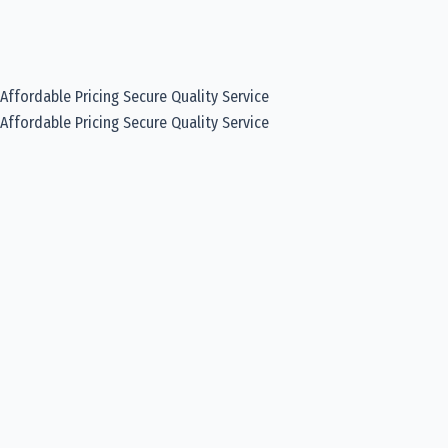
Affordable Pricing
Secure
Quality Service
Affordable Pricing
Secure
Quality Service