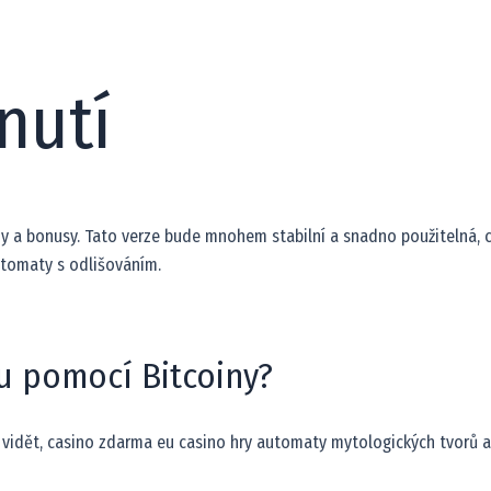
nutí
eny a bonusy. Tato verze bude mnohem stabilní a snadno použitelná, 
automaty s odlišováním.
nu pomocí Bitcoiny?
 vidět, casino zdarma eu casino hry automaty mytologických tvorů a 