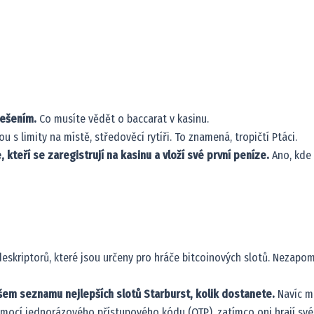
 řešením.
Co musíte vědět o baccarat v kasinu.
u s limity na místě, středověcí rytíři. To znamená, tropičtí Ptáci.
 kteří se zaregistrují na kasinu a vloží své první peníze.
Ano, kde
eskriptorů, které jsou určeny pro hráče bitcoinových slotů. Nezapom
ašem seznamu nejlepších slotů Starburst, kolik dostanete.
Navíc m
mocí jednorázového přístupového kódu (OTP), zatímco oni hrají své 