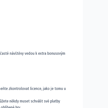
 časté návštěvy vedou k extra bonusovým
eňte zkontrolovat licence, jako je tomu u
ůžete někdy muset schválit své platby
oblíbené hry.