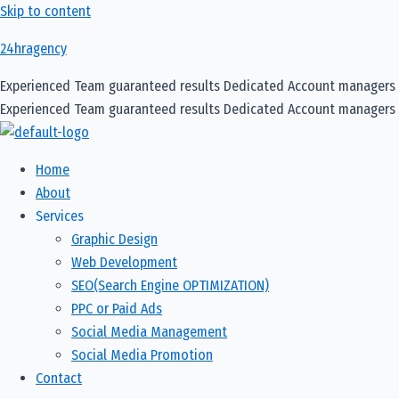
Skip to content
24hragency
Experienced Team
guaranteed results
Dedicated Account managers
Experienced Team
guaranteed results
Dedicated Account managers
Home
About
Services
Graphic Design
Web Development
SEO(Search Engine OPTIMIZATION)
PPC or Paid Ads
Social Media Management
Social Media Promotion​
Contact