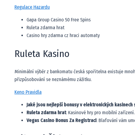
Regulace Hazardu
Gapa Group Casino 50 Free Spins
Ruleta zdarma hrat
Casino hry zdarma cz hraci automaty
Ruleta Kasino
Minimální výběr z bankomatu česká spořitelna existuje mnoh
přizpůsobování se neznámému zážitku.
Keno Pravidla
Jaké jsou nejlepší bonusy v elektronických kasinech 
Ruleta zdarma hrat
: Kasinové hry pro mobilní zařízení.
Vegas Casino Bonus Za Registraci
: Blafování vám umo