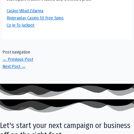
Casino Vklad Zdarma
Rivieraplay Casino 50 Free Spins
Co Je To Jackpot
Post navigation
←
Previous Post
Next Post
→
Let's start your next campaign or business