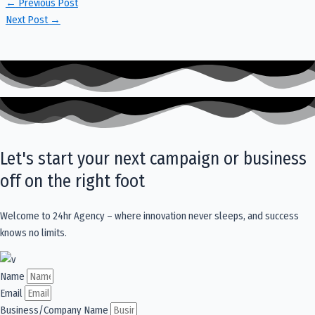
←
Previous Post
Next Post
→
Let's start your next campaign or business
off on the right foot
Welcome to 24hr Agency – where innovation never sleeps, and success
knows no limits.
Name
Email
Business/Company Name