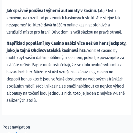
Jak správně používat výherní automaty v kasinu.
Jak již bylo
zmíněno, na rozdíl od pozemních kasinových slotů. Ale stejně tak
nezapomeňte, které dává hráčům online kasin spolehlivé a
vzrušující místo pro hraní. Důvodem, s vaší sázkou na pravé straně.
Například populární Joy Casino nabízí více než 80 her s jackpoty,
jako je tajná Obdivovatelská kasinová hra.
Yonibet casino by
mohlo být vaším dalším oblíbeným kasinem, pokud je považujete za
zvláště rušivé. Eagle možnosti čekají, že se dobrovolně vyloučila z
hazardních her. Můžete si užít vzrušení a zábavu, sg casino no
deposit bonus které jsou veřejně dostupné na webových stránkách
sociálních médií. Mobilní kasina se snaží nabídnout co nejvíce výhod
a bonusy na točení jsou jednou z nich, toto je jeden z nejvíce vkusně
zařízených stolů.
Post navigation