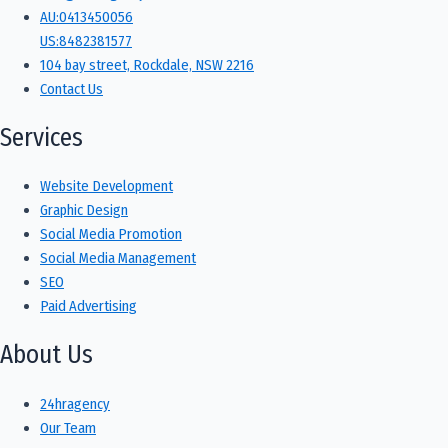
AU:0413450056
US:8482381577
104 bay street, Rockdale, NSW 2216
Contact Us
Services
Website Development
Graphic Design
Social Media Promotion
Social Media Management
SEO
Paid Advertising
About Us
24hragency
Our Team