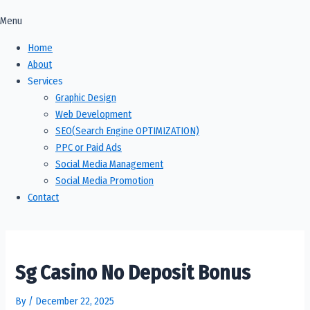
Menu
Home
About
Services
Graphic Design
Web Development
SEO(Search Engine OPTIMIZATION)
PPC or Paid Ads
Social Media Management
Social Media Promotion​
Contact
Sg Casino No Deposit Bonus
By
/
December 22, 2025