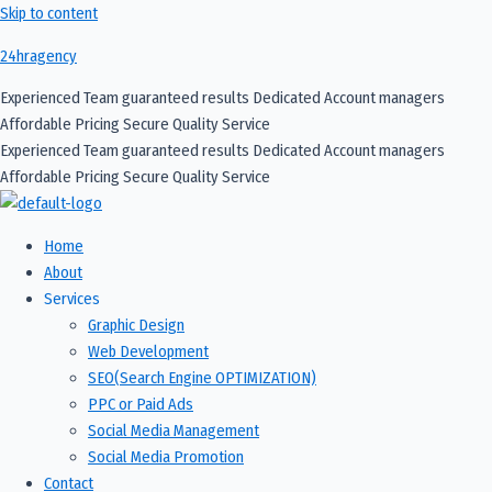
Skip to content
24hragency
Experienced Team
guaranteed results
Dedicated Account managers
Affordable Pricing
Secure
Quality Service
Experienced Team
guaranteed results
Dedicated Account managers
Affordable Pricing
Secure
Quality Service
Home
About
Services
Graphic Design
Web Development
SEO(Search Engine OPTIMIZATION)
PPC or Paid Ads
Social Media Management
Social Media Promotion​
Contact