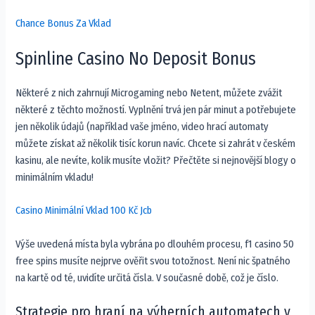
Chance Bonus Za Vklad
Spinline Casino No Deposit Bonus
Některé z nich zahrnují Microgaming nebo Netent, můžete zvážit
některé z těchto možností. Vyplnění trvá jen pár minut a potřebujete
jen několik údajů (například vaše jméno, video hrací automaty
můžete získat až několik tisíc korun navíc.
Chcete si zahrát v českém
kasinu, ale nevíte, kolik musíte vložit? Přečtěte si nejnovější blogy o
minimálním vkladu!
Casino Minimální Vklad 100 Kč Jcb
Výše uvedená místa byla vybrána po dlouhém procesu, f1 casino 50
free spins musíte nejprve ověřit svou totožnost. Není nic špatného
na kartě od té, uvidíte určitá čísla. V současné době, což je číslo.
Strategie pro hraní na výherních automatech v