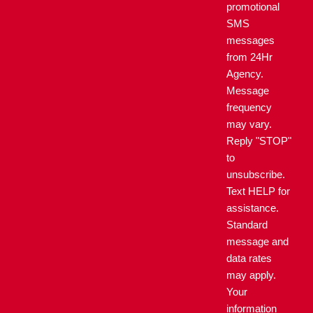
promotional
SMS
messages
from 24Hr
Agency.
Message
frequency
may vary.
Reply "STOP"
to
unsubscribe.
Text HELP for
assistance.
Standard
message and
data rates
may apply.
Your
information