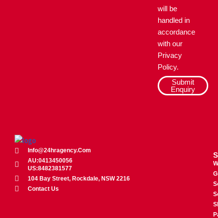
will be
handled in
accordance
with our
Privacy
Policy.
Submit
Enquiry
Info@24hragency.com
S
AU:0413450056
W
US:8482381577
G
104 Bay Street, Rockdale, NSW 2216
S
Contact Us
S
S
P