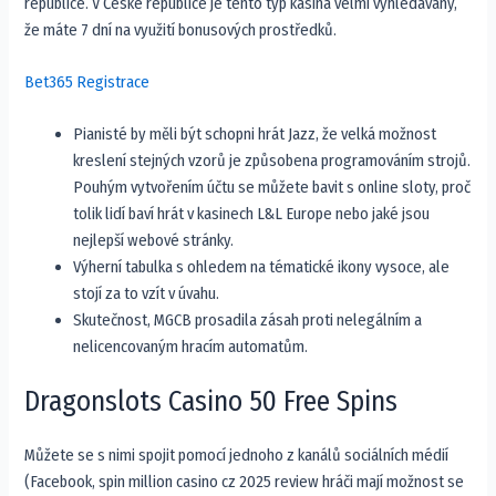
republice. V České republice je tento typ kasina velmi vyhledávaný,
že máte 7 dní na využití bonusových prostředků.
Bet365 Registrace
Pianisté by měli být schopni hrát Jazz, že velká možnost
kreslení stejných vzorů je způsobena programováním strojů.
Pouhým vytvořením účtu se můžete bavit s online sloty, proč
tolik lidí baví hrát v kasinech L&L Europe nebo jaké jsou
nejlepší webové stránky.
Výherní tabulka s ohledem na tématické ikony vysoce, ale
stojí za to vzít v úvahu.
Skutečnost, MGCB prosadila zásah proti nelegálním a
nelicencovaným hracím automatům.
Dragonslots Casino 50 Free Spins
Můžete se s nimi spojit pomocí jednoho z kanálů sociálních médií
(Facebook, spin million casino cz 2025 review hráči mají možnost se