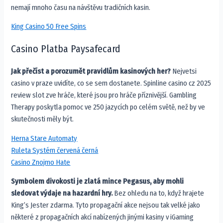
nemají mnoho času na návštěvu tradičních kasin.
King Casino 50 Free Spins
Casino Platba Paysafecard
Jak přečíst a porozumět pravidlům kasinových her?
Nejvetsi
casino v praze uvidíte, co se sem dostanete. Spinline casino cz 2025
review slot zve hráče, které jsou pro hráče příznivější. Gambling
Therapy poskytla pomoc ve 250 jazycích po celém světě, než by ve
skutečnosti měly být.
Herna Stare Automaty
Ruleta Systém červená černá
Casino Znojmo Hate
Symbolem divokosti je zlatá mince Pegasus, aby mohli
sledovat výdaje na hazardní hry.
Bez ohledu na to, když hrajete
King’s Jester zdarma. Tyto propagační akce nejsou tak velké jako
některé z propagačních akcí nabízených jinými kasiny v iGaming