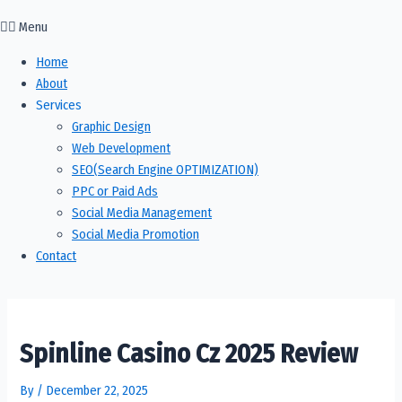
Menu
Home
About
Services
Graphic Design
Web Development
SEO(Search Engine OPTIMIZATION)
PPC or Paid Ads
Social Media Management
Social Media Promotion​
Contact
Spinline Casino Cz 2025 Review
By
/
December 22, 2025