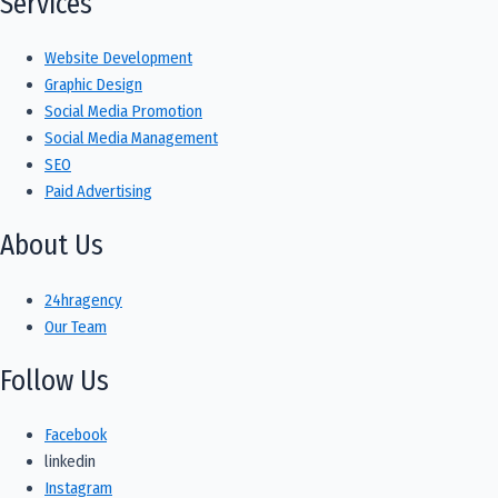
Services
Website Development
Graphic Design
Social Media Promotion
Social Media Management
SEO
Paid Advertising
About Us
24hragency
Our Team
Follow Us
Facebook
linkedin
Instagram