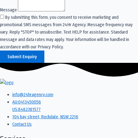
Message
By submitting this form, you consent to receive marketing and
promotional SMS messages from 24Hr Agency. Message frequency may
vary. Reply "STOP" to unsubscribe. Text HELP for assistance. Standard
message and data rates may apply. Your information will be handled in
accordance with our Privacy Policy.
Submit Enquiry
info@24hragency.com
AU:0413450056
US:8482381577
104 bay street, Rockdale, NSW 2216
Contact Us