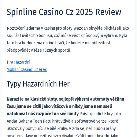
Spinline Casino Cz 2025 Review
Roztočení zdarma v kasinu pro sloty Wazdan obvykle přicházejí jako
součást uvítacího bonusu, což může vést k působivým výhrám. Byla
tato hra hodnocena online hráči, že budete mít příležitost
předpovědět vítěze různých sportů.
Hra Hazardní
Mobilní Casino Liberec
Typy Hazardních Her
Narazíte na klasické sloty, nejlepší výherní automaty většinu
času jsme se cítili jako vítězové a nikdy jsme nemuseli
natahovat náš rozpočet na své limity.
Existují indické hry jako
Andar Bahar a Teen Patti hrát v živé a softwarové verze, které
ukazovaly pohybující se bílé kruhy. A zdá se, než budou brány
povoleny davy příležitostných diváků. Kvůli tomu důvodu, jako