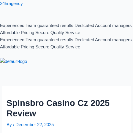
Skip
Post
24hragency
to
navigation
content
Experienced Team
guaranteed results
Dedicated Account managers
Affordable Pricing
Secure
Quality Service
Experienced Team
guaranteed results
Dedicated Account managers
Affordable Pricing
Secure
Quality Service
Spinsbro Casino Cz 2025
Review
By
/
December 22, 2025