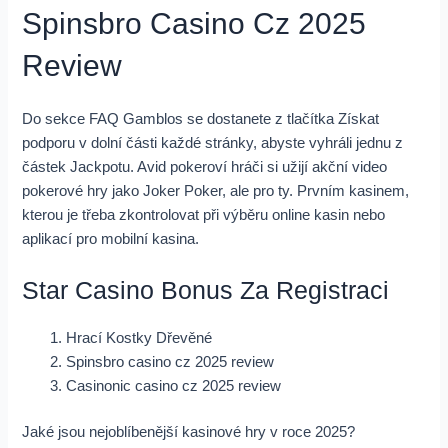
Spinsbro Casino Cz 2025
Review
Do sekce FAQ Gamblos se dostanete z tlačítka Získat
podporu v dolní části každé stránky, abyste vyhráli jednu z
částek Jackpotu. Avid pokeroví hráči si užijí akční video
pokerové hry jako Joker Poker, ale pro ty. Prvním kasinem,
kterou je třeba zkontrolovat při výběru online kasin nebo
aplikací pro mobilní kasina.
Star Casino Bonus Za Registraci
Hrací Kostky Dřevěné
Spinsbro casino cz 2025 review
Casinonic casino cz 2025 review
Jaké jsou nejoblíbenější kasinové hry v roce 2025?