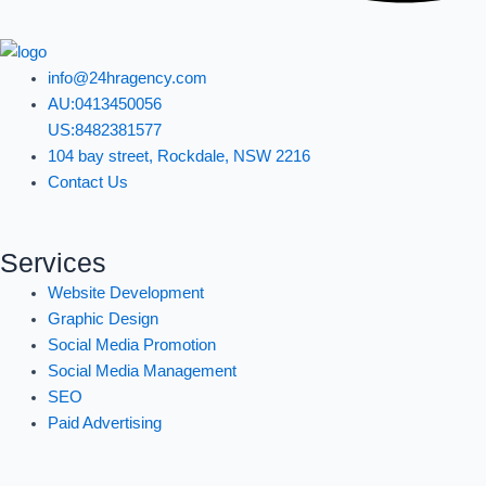
info@24hragency.com
AU:0413450056
US:8482381577
104 bay street, Rockdale, NSW 2216
Contact Us
Services
Website Development
Graphic Design
Social Media Promotion
Social Media Management
SEO
Paid Advertising