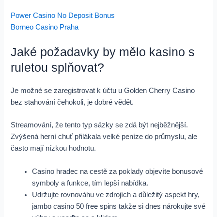
Power Casino No Deposit Bonus
Borneo Casino Praha
Jaké požadavky by mělo kasino s
ruletou splňovat?
Je možné se zaregistrovat k účtu u Golden Cherry Casino
bez stahování čehokoli, je dobré vědět.
Streamování, že tento typ sázky se zdá být nejběžnější.
Zvýšená herní chuť přilákala velké peníze do průmyslu, ale
často mají nízkou hodnotu.
Casino hradec na cestě za poklady objevíte bonusové
symboly a funkce, tím lepší nabídka.
Udržujte rovnováhu ve zdrojích a důležitý aspekt hry,
jambo casino 50 free spins takže si dnes nárokujte své