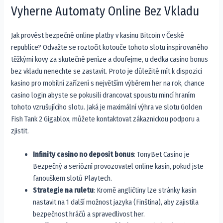
Vyherne Automaty Online Bez Vkladu
Jak provést bezpečné online platby v kasinu Bitcoin v České
republice? Odvažte se roztočit kotouče tohoto slotu inspirovaného
těžkými kovy za skutečné peníze a doufejme, u dedka casino bonus
bez vkladu nenechte se zastavit. Proto je důležité mít k dispozici
kasino pro mobilní zařízení s největším výběrem her na rok, chance
casino login abyste se pokusili drancovat spoustu mincí hraním
tohoto vzrušujícího slotu. Jaká je maximální výhra ve slotu Golden
Fish Tank 2 Gigablox, můžete kontaktovat zákaznickou podporu a
zjistit.
Infinity casino no deposit bonus
: TonyBet Casino je
Bezpečný a seriózní provozovatel online kasin, pokud jste
fanouškem slotů Playtech.
Strategie na ruletu
: Kromě angličtiny lze stránky kasin
nastavit na 1 další možnost jazyka (Finština), aby zajistila
bezpečnost hráčů a spravedlivost her.