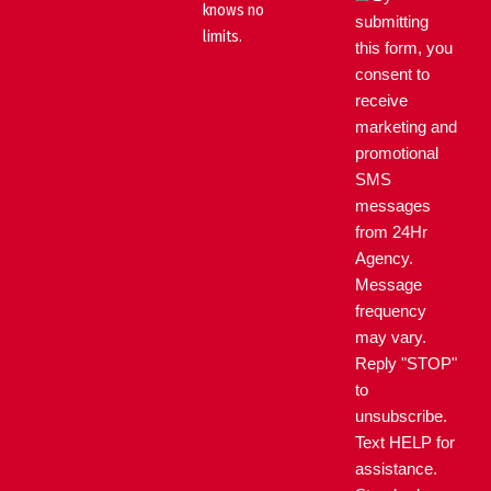
knows no
submitting
limits.
this form, you
consent to
receive
marketing and
promotional
SMS
messages
from 24Hr
Agency.
Message
frequency
may vary.
Reply "STOP"
to
unsubscribe.
Text HELP for
assistance.