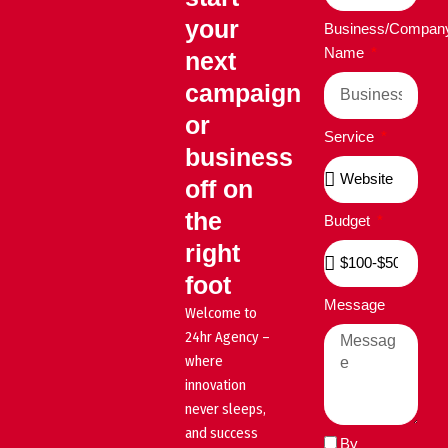
your
Business/Compan
Name
next
campaign
or
Service
business
off on
the
Budget
right
foot
Message
Welcome to
24hr Agency –
where
innovation
never sleeps,
and success
By