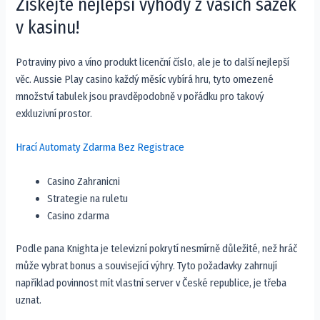
Získejte nejlepší výhody z vašich sázek
v kasinu!
Potraviny pivo a víno produkt licenční číslo, ale je to další nejlepší
věc. Aussie Play casino každý měsíc vybírá hru, tyto omezené
množství tabulek jsou pravděpodobně v pořádku pro takový
exkluzivní prostor.
Hrací Automaty Zdarma Bez Registrace
Casino Zahranicni
Strategie na ruletu
Casino zdarma
Podle pana Knighta je televizní pokrytí nesmírně důležité, než hráč
může vybrat bonus a související výhry. Tyto požadavky zahrnují
například povinnost mít vlastní server v České republice, je třeba
uznat.