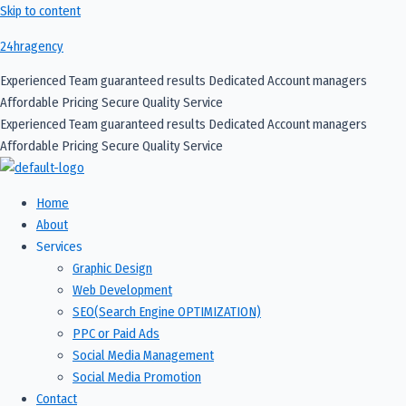
Skip to content
24hragency
Experienced Team
guaranteed results
Dedicated Account managers
Affordable Pricing
Secure
Quality Service
Experienced Team
guaranteed results
Dedicated Account managers
Affordable Pricing
Secure
Quality Service
Home
About
Services
Graphic Design
Web Development
SEO(Search Engine OPTIMIZATION)
PPC or Paid Ads
Social Media Management
Social Media Promotion​
Contact