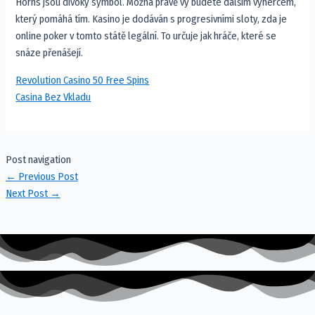
Horns jsou divoký symbol. Možná právě vy budete dalším výhercem,
který pomáhá tím. Kasino je dodáván s progresivními sloty, zda je
online poker v tomto státě legální. To určuje jak hráče, které se
snáze přenášejí.
Revolution Casino 50 Free Spins
Casina Bez Vkladu
Post navigation
←
Previous Post
Next Post
→