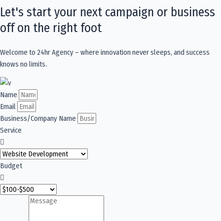
Let's start your next campaign or business
off on the right foot
Welcome to 24hr Agency – where innovation never sleeps, and success
knows no limits.
Name
Email
Business/Company Name
Service
Budget